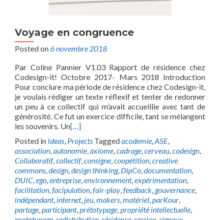
Voyage en congruence
Posted on
6 novembre 2018
Par Coline Pannier V1.03 Rapport de résidence chez
Codesign-it! Octobre 2017- Mars 2018 Introduction
Pour conclure ma période de résidence chez Codesign-it,
je voulais rédiger un texte réflexif et tenter de redonner
un peu à ce collectif qui m’avait accueillie avec tant de
générosité. Ce fut un exercice difficile, tant se mélangent
les souvenirs. Un
[…]
Posted in
Ideas
,
Projects
Tagged
acodemie
,
ASE
,
association
,
autonomie
,
axiome
,
cadrage
,
cerveau
,
codesign
,
Collaboratif
,
collectif
,
consigne
,
coopétition
,
creative
commons
,
design
,
design thinking
,
DipCo
,
documentation
,
DUIC
,
ego
,
entreprise
,
environnement
,
expérimentation
,
facilitation
,
facipulation
,
fair-play
,
feedback
,
gouvernance
,
indépendant
,
internet
,
jeu
,
makers
,
matériel
,
parKour
,
partage
,
participant
,
prétotypage
,
propriété intellectuelle
,
prototypage
,
redistribution
,
résidence
,
session
,
signaux