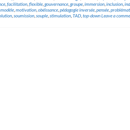
nce
,
facilitation
,
flexible
,
gouvernance
,
groupe
,
immersion
,
inclusion
,
in
,
modèle
,
motivation
,
obéissance
,
pédagogie inversée
,
pensée
,
problémat
olution
,
soumission
,
souple
,
stimulation
,
TAD
,
top-down
Leave a comme