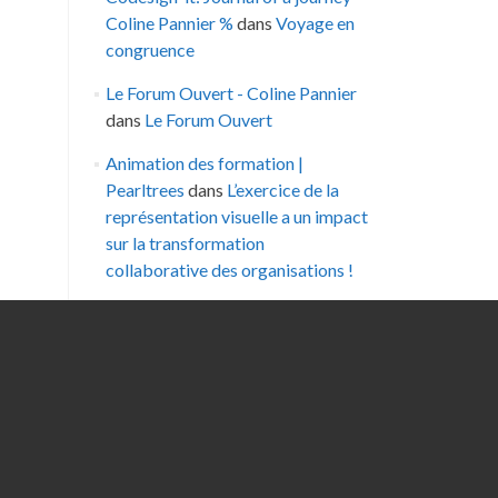
Coline Pannier %
dans
Voyage en
congruence
Le Forum Ouvert - Coline Pannier
dans
Le Forum Ouvert
Animation des formation |
Pearltrees
dans
L’exercice de la
représentation visuelle a un impact
sur la transformation
collaborative des organisations !