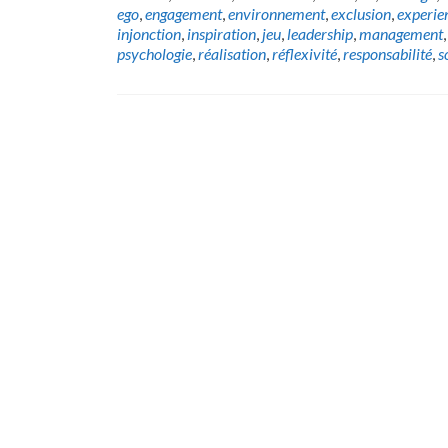
ego
,
engagement
,
environnement
,
exclusion
,
experie
injonction
,
inspiration
,
jeu
,
leadership
,
management
psychologie
,
réalisation
,
réflexivité
,
responsabilité
,
s
Posts
navigation