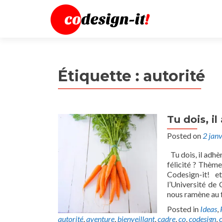
Étiquette :
autorité
Tu dois, i
Posted on
2 jan
Tu dois, il adhè
félicité ? Thèm
Codesign-it! e
l’Université de 
nous ramène au 
Posted in
Ideas
,
autorité
,
aventure
,
bienveillant
,
cadre
,
co
,
codesign
,
c