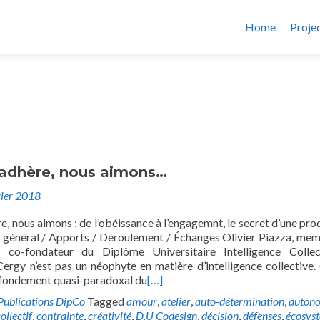
Home
Proje
l adhère, nous aimons…
vier 2018
re, nous aimons : de l’obéissance à l’engagemnt, le secret d’une pro
e général / Apports / Déroulement / Échanges Olivier Piazza, me
t co-fondateur du Diplôme Universitaire Intelligence Colle
Cergy n’est pas un néophyte en matière d’intelligence collective. 
fondement quasi-paradoxal du
[…]
Publications DipCo
Tagged
amour
,
atelier
,
auto-détermination
,
auton
ollectif
,
contrainte
,
créativité
,
D.U Codesign
,
décision
,
défenses
,
écosys