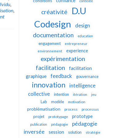
confiance
conditions
contexte
dividu
,
D.U
isation
,
créativité
nt
Codesign
design
documentation
education
engagement
entrepreneur
experience
environnement
expérimentation
facilitation
facilitation
feedback
graphique
gouvernance
innovation
intelligence
collective
intention
itération
jeu
Lab
modèle
motivation
problématisation
process
processus
prototype
projet
prototypage
pédagogie
publication
pédagogie
inversée
session
solution
stratégie