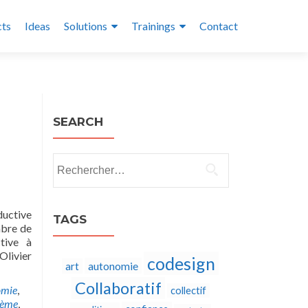
cts
Ideas
Solutions
Trainings
Contact
SEARCH
Rechercher :
ductive
TAGS
mbre de
ctive à
Olivier
codesign
autonomie
art
Collaboratif
omie
,
collectif
tème
,