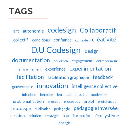
TAGS
codesign
Collaboratif
autonomie
art
créativité
collectif
confiance
conditions
contexte
D.U Codesign
design
documentation
engagement
education
entrepreneur
expérimentation
experience
environnement
facilitation
feedback
facilitation graphique
innovation
intelligence collective
gouvernance
Lab
intention
modèle
itération
jeu
motivation
problématisation
projet
process
processus
prototypage
pédagogie inversée
prototype
publication
pédagogie
écosystème
session
transformation
solution
stratégie
énergie