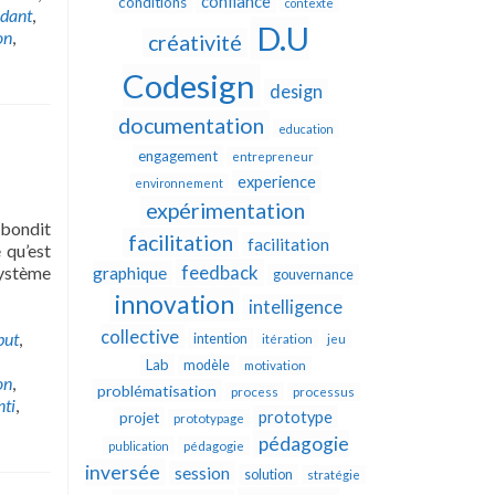
confiance
conditions
contexte
ndant
,
D.U
on
,
créativité
Codesign
design
documentation
education
engagement
entrepreneur
experience
environnement
expérimentation
ebondit
facilitation
facilitation
 qu’est
feedback
Système
graphique
gouvernance
innovation
intelligence
collective
but
,
intention
itération
jeu
Lab
modèle
motivation
on
,
problématisation
process
processus
nti
,
prototype
projet
prototypage
pédagogie
publication
pédagogie
inversée
session
solution
stratégie