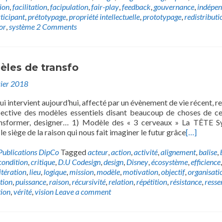
ion
,
facilitation
,
facipulation
,
fair-play
,
feedback
,
gouvernance
,
indépe
ticipant
,
prétotypage
,
propriété intellectuelle
,
prototypage
,
redistributi
or
,
système
2 Comments
les de transfo
vier 2018
i intervient aujourd’hui, affecté par un évènement de vie récent, r
ective des modèles essentiels disant beaucoup de choses de ce
transformer, designer… 1) Modèle des « 3 cerveaux » La TÊTE 
le siège de la raison qui nous fait imaginer le futur grâce
[…]
Publications DipCo
Tagged
acteur
,
action
,
activité
,
alignement
,
balise
,
condition
,
critique
,
D.U Codesign
,
design
,
Disney
,
écosystème
,
efficience
,
itération
,
lieu
,
logique
,
mission
,
modèle
,
motivation
,
objectif
,
organisati
tion
,
puissance
,
raison
,
récursivité
,
relation
,
répétition
,
résistance
,
resse
ion
,
vérité
,
vision
Leave a comment