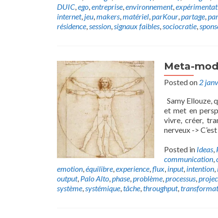
DUIC
,
ego
,
entreprise
,
environnement
,
expérimentat
internet
,
jeu
,
makers
,
matériel
,
parKour
,
partage
,
par
résidence
,
session
,
signaux faibles
,
sociocratie
,
spons
Meta-modè
Posted on
2 jan
Samy Ellouze, qu
et met en persp
vivre, créer, 
nerveux -> C’est 
Posted in
Ideas
,
communication
,
emotion
,
équilibre
,
experience
,
flux
,
input
,
intention
,
output
,
Palo Alto
,
phase
,
problème
,
processus
,
projec
système
,
systémique
,
tâche
,
throughput
,
transformat