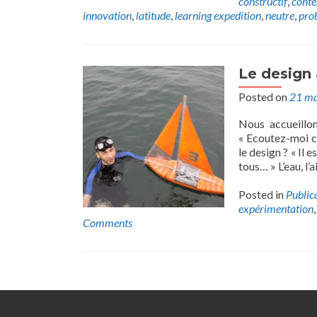
constructif
,
conte
innovation
,
latitude
,
learning expedition
,
neutre
,
pro
Le design
Posted on
21 ma
Nous accueillo
« Ecoutez-moi co
le design ? « Il
tous… » L’eau, l’
Posted in
Public
expérimentation
Comments
Posts
navigation