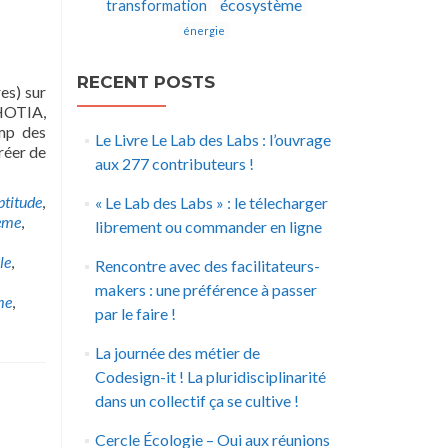
écosystème
transformation
énergie
RECENT POSTS
es) sur
CHOTIA,
amp des
Le Livre Le Lab des Labs : l’ouvrage
réer de
aux 277 contributeurs !
ptitude
,
« Le Lab des Labs » : le télecharger
ème
,
librement ou commander en ligne
le
,
Rencontre avec des facilitateurs-
makers : une préférence à passer
me
,
par le faire !
La journée des métier de
Codesign-it ! La pluridisciplinarité
dans un collectif ça se cultive !
Cercle Écologie – Oui aux réunions