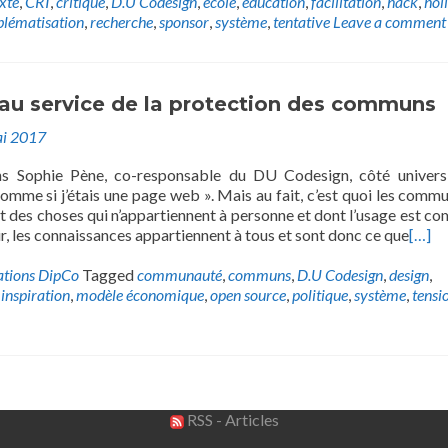
xte
,
CRI
,
critique
,
D.U Codesign
,
école
,
education
,
facilitation
,
hack
,
hol
blématisation
,
recherche
,
sponsor
,
système
,
tentative
Leave a comment
 au service de la protection des communs
i 2017
ns Sophie Pène, co-responsable du DU Codesign, côté universi
mme si j’étais une page web ». Mais au fait, c’est quoi les commu
 est des choses qui n’appartiennent à personne et dont l’usage est c
air, les connaissances appartiennent à tous et sont donc ce que
[…]
ations DipCo
Tagged
communauté
,
communs
,
D.U Codesign
,
design
,
,
inspiration
,
modèle économique
,
open source
,
politique
,
système
,
tensi
RSS - Articles