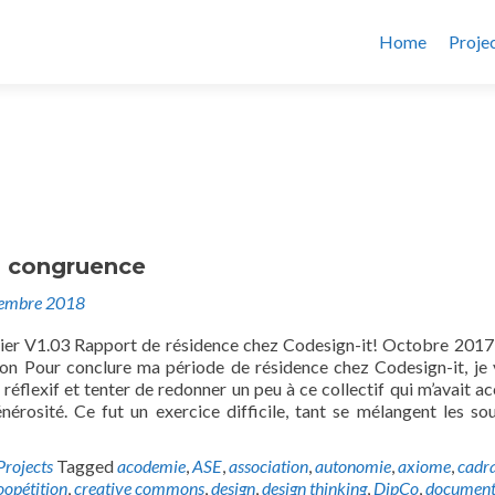
Home
Proje
 congruence
embre 2018
ier V1.03 Rapport de résidence chez Codesign-it! Octobre 201
on Pour conclure ma période de résidence chez Codesign-it, je 
 réflexif et tenter de redonner un peu à ce collectif qui m’avait acc
nérosité. Ce fut un exercice difficile, tant se mélangent les sou
Projects
Tagged
acodemie
,
ASE
,
association
,
autonomie
,
axiome
,
cadr
oopétition
,
creative commons
,
design
,
design thinking
,
DipCo
,
document