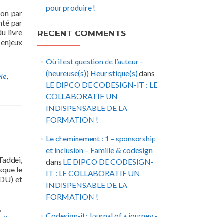
pour produire !
ion par
nté par
u livre
RECENT COMMENTS
enjeux
Où il est question de l’auteur –
(heureuse(s)) Heuristique(s)
dans
le
,
LE DIPCO DE CODESIGN-IT : LE
COLLABORATIF UN
INDISPENSABLE DE LA
FORMATION !
Le cheminement : 1 – sponsorship
et inclusion – Famille & codesign
Taddei,
dans
LE DIPCO DE CODESIGN-
sque le
IT : LE COLLABORATIF UN
 DU) et
INDISPENSABLE DE LA
FORMATION !
,
Codesign-it: Journal of a journey -