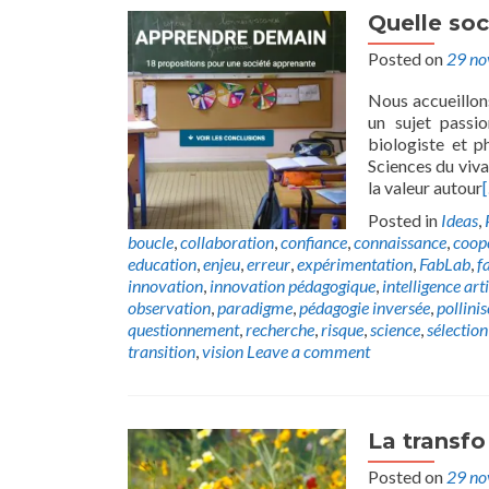
Quelle so
Posted on
29 n
Nous accueillon
un sujet passi
biologiste et p
Sciences du viv
la valeur autour
Posted in
Ideas
,
boucle
,
collaboration
,
confiance
,
connaissance
,
coop
education
,
enjeu
,
erreur
,
expérimentation
,
FabLab
,
f
innovation
,
innovation pédagogique
,
intelligence arti
observation
,
paradigme
,
pédagogie inversée
,
pollinis
questionnement
,
recherche
,
risque
,
science
,
sélection
transition
,
vision
Leave a comment
La transf
Posted on
29 n