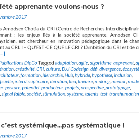
ciété apprenante voulons-nous ?
ovembre 2017
s Amodsen Chotia du CRI (Centre de Recherches Interdisciplinair
onnant : les enjeux liés à la société apprenante. Amodsen 
hysicien, est chercheur en innovation pédagogique dans le ch
ant au CRI. I – QU’EST-CE QUE LE CRI ? L’ambition du CRI est de c
[…]
Publications DipCo
Tagged
adaptation
,
agile
,
algorithme
,
apprenant
,
a
ération
,
créativité
,
CRI
,
culture
,
D.U Codesign
,
défi
,
divergence
,
écosyst
acilitateur
,
formation
,
hierarchie
,
Hub
,
hybride
,
hypothèse
,
inclusion
,
ficielle
,
interdisciplinaire
,
itération
,
lieu
,
linéaire
,
making
,
mentor
,
modè
er
,
posture
,
potentiel
,
producteur
,
projets
,
prospective
,
prototypage
,
,
signal faible
,
société
,
stimulation
,
système
,
talents
,
test
,
transhumanis
o c’est systémique…pas systématique !
ovembre 2017