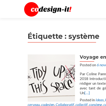
Étiquette :
système
Voyage en
Posted on
6 nov
Par Coline Pann
2018 Introducti
rédiger un texte
avec tant de gé
Un
[…]
Posted in
Ideas
,
cerveau
,
codesign
,
Collaboratif
,
collectif
,
consigne
,
c