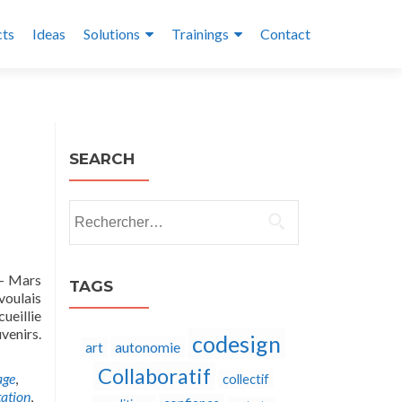
cts
Ideas
Solutions
Trainings
Contact
SEARCH
Rechercher :
7- Mars
TAGS
voulais
ueillie
venirs.
codesign
autonomie
art
Collaboratif
age
,
collectif
ation
,