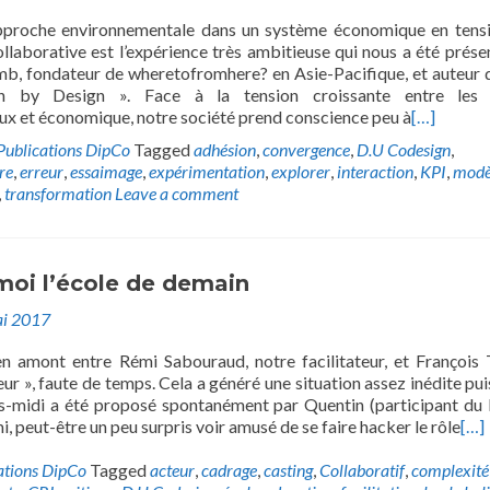
pproche environnementale dans un système économique en tens
llaborative est l’expérience très ambitieuse qui nous a été prése
mb, fondateur de wheretofromhere? en Asie-Pacifique, et auteur d
on by Design ». Face à la tension croissante entre les 
x et économique, notre société prend conscience peu à
[…]
Publications DipCo
Tagged
adhésion
,
convergence
,
D.U Codesign
,
re
,
erreur
,
essaimage
,
expérimentation
,
explorer
,
interaction
,
KPI
,
modè
,
transformation
Leave a comment
moi l’école de demain
i 2017
n amont entre Rémi Sabouraud, notre facilitateur, et François 
eur », faute de temps. Cela a généré une situation assez inédite pui
ès-midi a été proposé spontanément par Quentin (participant du
, peut-être un peu surpris voir amusé de se faire hacker le rôle
[…]
ations DipCo
Tagged
acteur
,
cadrage
,
casting
,
Collaboratif
,
complexité