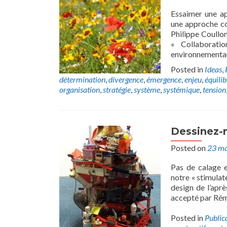
Essaimer une a
une approche co
Philippe Coullo
« Collaborati
environnementau
Posted in
Ideas
,
détermination
,
divergence
,
émergence
,
enjeu
,
équilib
organisation
,
stratégie
,
système
,
systémique
,
tension
Dessinez-
Posted on
23 ma
Pas de calage e
notre « stimulat
design de l’apr
accepté par Rémi
Posted in
Public