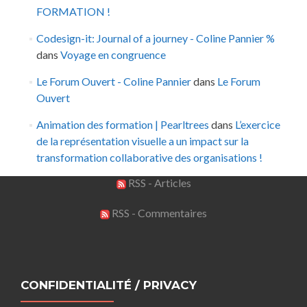
FORMATION !
Codesign-it: Journal of a journey - Coline Pannier %
dans
Voyage en congruence
Le Forum Ouvert - Coline Pannier
dans
Le Forum
Ouvert
Animation des formation | Pearltrees
dans
L’exercice
de la représentation visuelle a un impact sur la
transformation collaborative des organisations !
RSS - Articles
RSS - Commentaires
CONFIDENTIALITÉ / PRIVACY