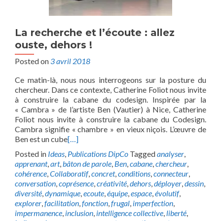
La recherche et l’écoute : allez
ouste, dehors !
Posted on
3 avril 2018
Ce matin-là, nous nous interrogeons sur la posture du
chercheur. Dans ce contexte, Catherine Foliot nous invite
à construire la cabane du codesign. Inspirée par la
« Cambra » de l’artiste Ben (Vautier) à Nice, Catherine
Foliot nous invite à construire la cabane du Codesign.
Cambra signifie « chambre » en vieux niçois. L’œuvre de
Ben est un cube
[…]
Posted in
Ideas
,
Publications DipCo
Tagged
analyser
,
apprenant
,
art
,
bâton de parole
,
Ben
,
cabane
,
chercheur
,
cohérence
,
Collaboratif
,
concret
,
conditions
,
connecteur
,
conversation
,
coprésence
,
créativité
,
dehors
,
déployer
,
dessin
,
diversité
,
dynamique
,
ecoute
,
équipe
,
espace
,
évolutif
,
explorer
,
facilitation
,
fonction
,
frugal
,
imperfection
,
impermanence
,
inclusion
,
intelligence collective
,
liberté
,