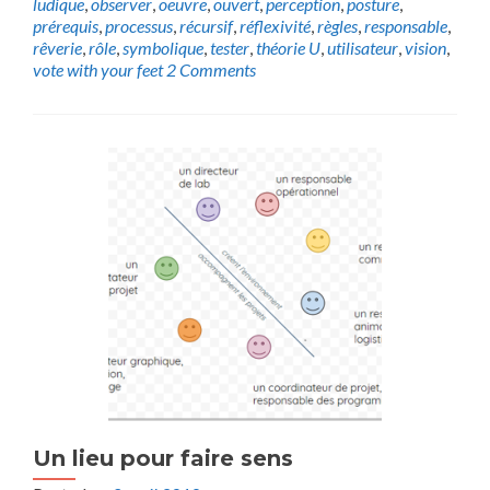
ludique
,
observer
,
oeuvre
,
ouvert
,
perception
,
posture
,
prérequis
,
processus
,
récursif
,
réflexivité
,
règles
,
responsable
,
rêverie
,
rôle
,
symbolique
,
tester
,
théorie U
,
utilisateur
,
vision
,
vote with your feet
2 Comments
Un lieu pour faire sens