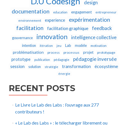
D.U Codesign
design
documentation
engagement
education
entrepreneur
expérimentation
experience
environnement
facilitation
feedback
facilitation graphique
innovation
intelligence collective
gouvernance
Lab
intention
modèle
itération
jeu
motivation
problématisation
projet
process
processus
prototypage
pédagogie inversée
prototype
publication
pédagogie
écosystème
session
transformation
solution
stratégie
énergie
RECENT POSTS
Le Livre Le Lab des Labs : l’ouvrage aux 277
contributeurs !
« Le Lab des Labs » : le télecharger librement ou