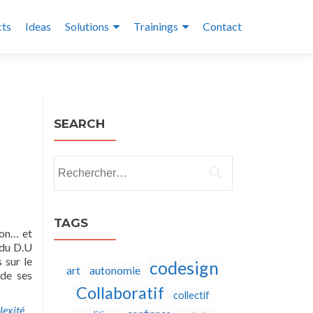
cts
Ideas
Solutions
Trainings
Contact
SEARCH
Rechercher :
TAGS
ion… et
 du D.U
 sur le
codesign
autonomie
art
 de ses
Collaboratif
collectif
exité
,