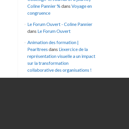
Coline Pannier %
dans
Voyage en
congruence
Le Forum Ouvert - Coline Pannier
dans
Le Forum Ouvert
Animation des formation |
Pearltrees
dans
L’exercice de la
représentation visuelle a un impact
sur la transformation
collaborative des organisations !