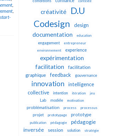
confiance
conditions
contexte
nement
,
D.U
ement
,
créativité
start-
Codesign
design
documentation
education
engagement
entrepreneur
experience
environnement
expérimentation
facilitation
facilitation
feedback
graphique
gouvernance
innovation
intelligence
collective
intention
itération
jeu
Lab
modèle
motivation
problématisation
process
processus
prototype
projet
prototypage
pédagogie
publication
pédagogie
inversée
session
solution
stratégie