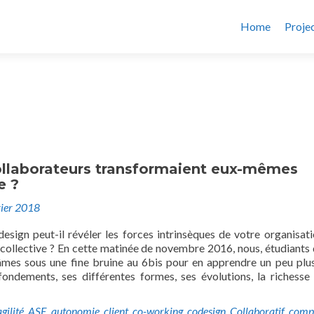
Home
Proje
collaborateurs transformaient eux-mêmes
e ?
vier 2018
sign peut-il révéler les forces intrinsèques de votre organisat
e collective ? En cette matinée de novembre 2016, nous, étudiants
âmes sous une fine bruine au 6bis pour en apprendre un peu plus
fondements, ses différentes formes, ses évolutions, la richesse
agilité
,
ASE
,
autonomie
,
client
,
co-working
,
codesign
,
Collaboratif
,
compl