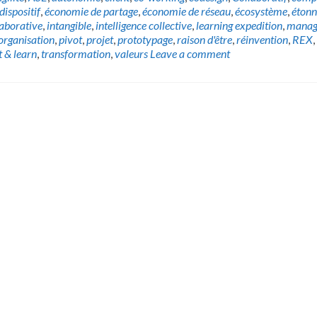
dispositif
,
économie de partage
,
économie de réseau
,
écosystème
,
éton
laborative
,
intangible
,
intelligence collective
,
learning expedition
,
manag
organisation
,
pivot
,
projet
,
prototypage
,
raison d'être
,
réinvention
,
REX
,
t & learn
,
transformation
,
valeurs
Leave a comment