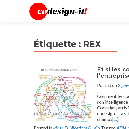
Étiquette :
REX
Et si les 
l’entrepris
Posted on
2 jan
Comment le code
son intelligenc
Codesign, arriv
codesign : ses 
champs
[…]
Posted in
Ideas
,
Publications DipCo
Tagged
ADN
,