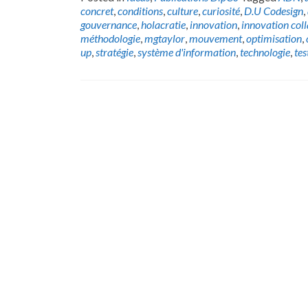
concret
,
conditions
,
culture
,
curiosité
,
D.U Codesign
,
gouvernance
,
holacratie
,
innovation
,
innovation col
méthodologie
,
mgtaylor
,
mouvement
,
optimisation
,
up
,
stratégie
,
système d'information
,
technologie
,
tes
Posts
navigation