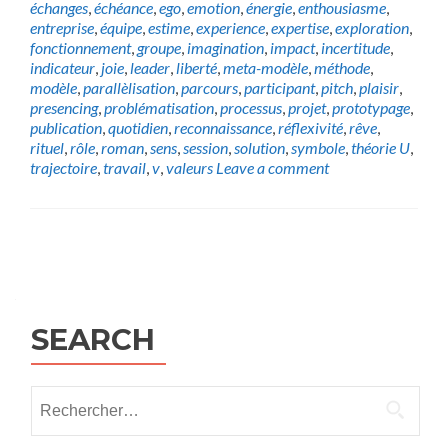
échanges
,
échéance
,
ego
,
emotion
,
énergie
,
enthousiasme
,
entreprise
,
équipe
,
estime
,
experience
,
expertise
,
exploration
,
fonctionnement
,
groupe
,
imagination
,
impact
,
incertitude
,
indicateur
,
joie
,
leader
,
liberté
,
meta-modèle
,
méthode
,
modèle
,
parallèlisation
,
parcours
,
participant
,
pitch
,
plaisir
,
presencing
,
problématisation
,
processus
,
projet
,
prototypage
,
publication
,
quotidien
,
reconnaissance
,
réflexivité
,
rêve
,
rituel
,
rôle
,
roman
,
sens
,
session
,
solution
,
symbole
,
théorie U
,
trajectoire
,
travail
,
v
,
valeurs
Leave a comment
Posts
navigation
SEARCH
Rechercher :