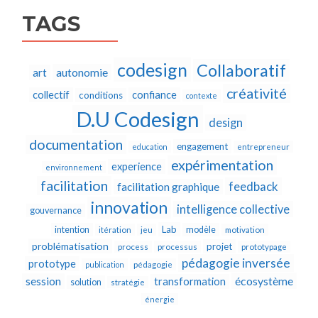
TAGS
codesign
Collaboratif
autonomie
art
créativité
collectif
confiance
conditions
contexte
D.U Codesign
design
documentation
engagement
education
entrepreneur
expérimentation
experience
environnement
facilitation
feedback
facilitation graphique
innovation
intelligence collective
gouvernance
Lab
intention
modèle
itération
jeu
motivation
problématisation
projet
process
processus
prototypage
pédagogie inversée
prototype
publication
pédagogie
écosystème
session
transformation
solution
stratégie
énergie