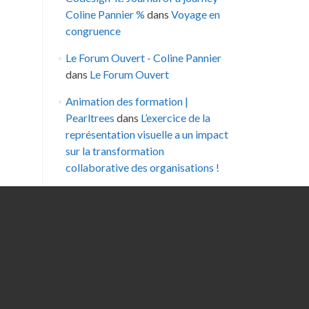
Coline Pannier %
dans
Voyage en
congruence
Le Forum Ouvert - Coline Pannier
dans
Le Forum Ouvert
Animation des formation |
Pearltrees
dans
L’exercice de la
représentation visuelle a un impact
sur la transformation
collaborative des organisations !