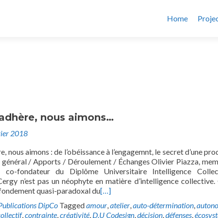
Home
Proje
l adhère, nous aimons…
vier 2018
re, nous aimons : de l’obéissance à l’engagemnt, le secret d’une pro
e général / Apports / Déroulement / Échanges Olivier Piazza, me
t co-fondateur du Diplôme Universitaire Intelligence Colle
Cergy n’est pas un néophyte en matière d’intelligence collective. 
fondement quasi-paradoxal du
[…]
Publications DipCo
Tagged
amour
,
atelier
,
auto-détermination
,
auton
ollectif
,
contrainte
,
créativité
,
D.U Codesign
,
décision
,
défenses
,
écosys