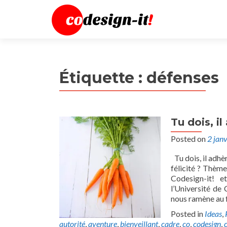
Étiquette :
défenses
Tu dois, i
Posted on
2 jan
Tu dois, il adhè
félicité ? Thèm
Codesign-it! e
l’Université de 
nous ramène au 
Posted in
Ideas
,
autorité
,
aventure
,
bienveillant
,
cadre
,
co
,
codesign
,
c