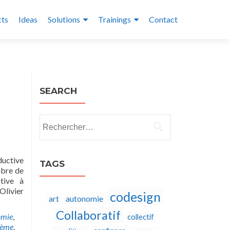
cts
Ideas
Solutions
Trainings
Contact
SEARCH
Rechercher :
ductive
TAGS
mbre de
ctive à
Olivier
codesign
autonomie
art
Collaboratif
omie
,
collectif
tème
,