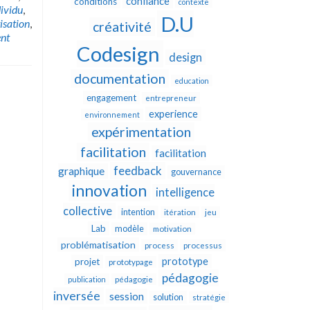
confiance
conditions
contexte
dividu
,
D.U
isation
,
créativité
nt
Codesign
design
documentation
education
engagement
entrepreneur
experience
environnement
expérimentation
facilitation
facilitation
feedback
graphique
gouvernance
innovation
intelligence
collective
intention
itération
jeu
Lab
modèle
motivation
problématisation
process
processus
prototype
projet
prototypage
pédagogie
publication
pédagogie
inversée
session
solution
stratégie