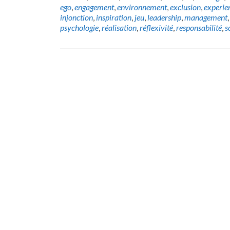
ego
,
engagement
,
environnement
,
exclusion
,
experie
injonction
,
inspiration
,
jeu
,
leadership
,
management
psychologie
,
réalisation
,
réflexivité
,
responsabilité
,
s
Posts
navigation