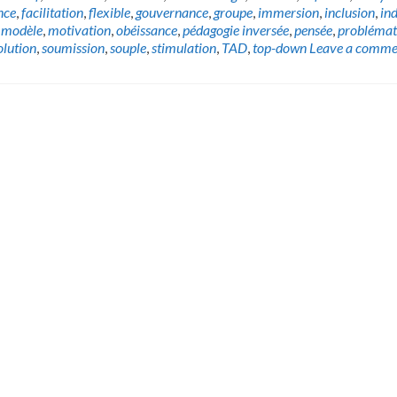
nce
,
facilitation
,
flexible
,
gouvernance
,
groupe
,
immersion
,
inclusion
,
in
,
modèle
,
motivation
,
obéissance
,
pédagogie inversée
,
pensée
,
problémat
olution
,
soumission
,
souple
,
stimulation
,
TAD
,
top-down
Leave a comme