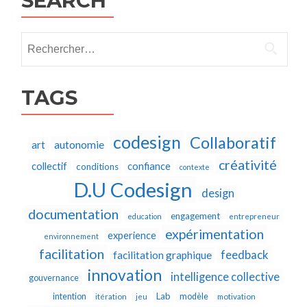
SEARCH
Rechercher :
TAGS
codesign
Collaboratif
autonomie
art
créativité
collectif
confiance
conditions
contexte
D.U Codesign
design
documentation
engagement
education
entrepreneur
expérimentation
experience
environnement
facilitation
feedback
facilitation graphique
innovation
intelligence collective
gouvernance
Lab
intention
modèle
itération
jeu
motivation