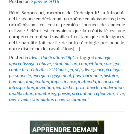
Posted on
2 janvier 2018
Rémi Sabouraud, membre de Codesign-it!, a introduit
cette séance en déclamant un poème en alexandrins ; très
rafraîchissant en cette première journée de canicule
estivale ! Rémi est convaincu que la créativité est une
compétence qui se travaille et en tant que codesigners,
cette habilité fait partie de notre écologie personnelle,
notre discipline de travail. Nous
[…]
Posted in
Ideas
,
Publications DipCo
Tagged
analogie
,
apprentissage
,
cobaye
,
combinaison
,
compétition
,
consigne
,
contexte
,
créativité
,
D.U Codesign
,
défi
,
divergence
,
écologie
personnelle
,
énergie
,
engagement
,
flow
,
harmonie
,
histoire
,
humour
,
imagination
,
impertinence
,
inattendu
,
inconscient
,
introspection
,
invention
,
jeu
,
lâcher prise
,
liberté
,
modération
,
modification
,
monitoring
,
poésie
,
précaution
,
réflexivité
,
rêve
,
rêve éveillé
,
stimulation
Leave a comment