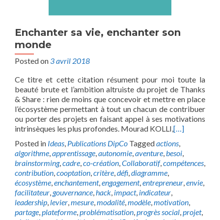
Enchanter sa vie, enchanter son
monde
Posted on
3 avril 2018
Ce titre et cette citation résument pour moi toute la
beauté brute et l’ambition altruiste du projet de Thanks
& Share : rien de moins que concevoir et mettre en place
l’écosystème permettant à tout un chacun de contribuer
ou porter des projets en faisant appel à ses motivations
intrinsèques les plus profondes. Mourad KOLLI,
[…]
Posted in
Ideas
,
Publications DipCo
Tagged
actions
,
algorithme
,
apprentissage
,
autonomie
,
aventure
,
besoi
,
brainstorming
,
cadre
,
co-création
,
Collaboratif
,
compétences
,
contribution
,
cooptation
,
critère
,
défi
,
diagramme
,
écosystème
,
enchantement
,
engagement
,
entrepreneur
,
envie
,
facilitateur
,
gouvernance
,
hack
,
impact
,
indicateur
,
leadership
,
levier
,
mesure
,
modalité
,
modèle
,
motivation
,
partage
,
plateforme
,
problématisation
,
progrès social
,
projet
,