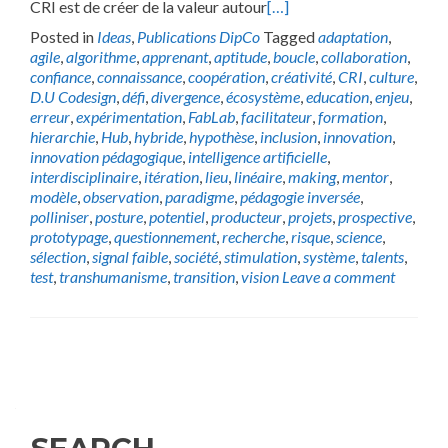
CRI est de créer de la valeur autour
[…]
Posted in
Ideas
,
Publications DipCo
Tagged
adaptation
,
agile
,
algorithme
,
apprenant
,
aptitude
,
boucle
,
collaboration
,
confiance
,
connaissance
,
coopération
,
créativité
,
CRI
,
culture
,
D.U Codesign
,
défi
,
divergence
,
écosystème
,
education
,
enjeu
,
erreur
,
expérimentation
,
FabLab
,
facilitateur
,
formation
,
hierarchie
,
Hub
,
hybride
,
hypothèse
,
inclusion
,
innovation
,
innovation pédagogique
,
intelligence artificielle
,
interdisciplinaire
,
itération
,
lieu
,
linéaire
,
making
,
mentor
,
modèle
,
observation
,
paradigme
,
pédagogie inversée
,
polliniser
,
posture
,
potentiel
,
producteur
,
projets
,
prospective
,
prototypage
,
questionnement
,
recherche
,
risque
,
science
,
sélection
,
signal faible
,
société
,
stimulation
,
système
,
talents
,
test
,
transhumanisme
,
transition
,
vision
Leave a comment
Posts
navigation