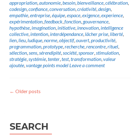
appropriation
,
autonomie
,
besoin
,
bienveillance
,
célébration
,
codesign
,
confiance
,
conversation
,
créativité
,
design
,
empathie
,
entreprise
,
équipe
,
espace
,
exigence
,
experience
,
expérimentation
,
feedback
,
fonction
,
gouvernance
,
hypothèse
,
imagination
,
initiative
,
innovation
,
intelligence
collective
,
intention
,
interdépendance
,
lâcher prise
,
liberté
,
lien
,
lieu
,
ludique
,
norme
,
objectif
,
ouvert
,
productivité
,
programmation
,
prototype
,
recherche
,
rencontre
,
rituel
,
sélection
,
sens
,
sérendipité
,
société
,
sponsor
,
stimulation
,
stratégie
,
systémie
,
tenter
,
test
,
transformation
,
valeur
ajoutée
,
vantage points model
Leave a comment
Posts
←
Older posts
navigation
SEARCH