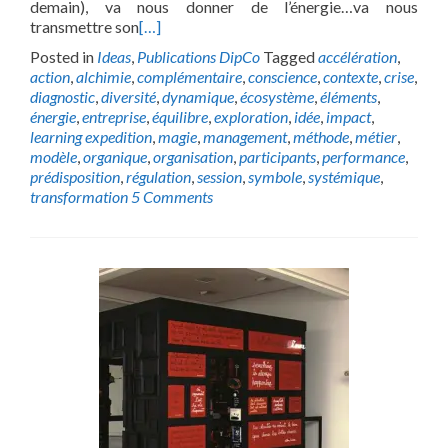
demain), va nous donner de l’énergie…va nous
transmettre son
[…]
Posted in
Ideas
,
Publications DipCo
Tagged
accélération
,
action
,
alchimie
,
complémentaire
,
conscience
,
contexte
,
crise
,
diagnostic
,
diversité
,
dynamique
,
écosystème
,
éléments
,
énergie
,
entreprise
,
équilibre
,
exploration
,
idée
,
impact
,
learning expedition
,
magie
,
management
,
méthode
,
métier
,
modèle
,
organique
,
organisation
,
participants
,
performance
,
prédisposition
,
régulation
,
session
,
symbole
,
systémique
,
transformation
5 Comments