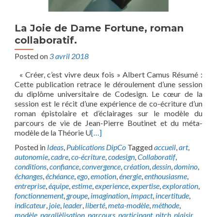
La Joie de Dame Fortune, roman
collaboratif.
Posted on
3 avril 2018
« Créer, c’est vivre deux fois » Albert Camus Résumé :
Cette publication retrace le déroulement d’une session
du diplôme universitaire de Codesign. Le cœur de la
session est le récit d’une expérience de co-écriture d’un
roman épistolaire et d’éclairages sur le modèle du
parcours de vie de Jean-Pierre Boutinet et du méta-
modèle de la Théorie U
[…]
Posted in
Ideas
,
Publications DipCo
Tagged
accueil
,
art
,
autonomie
,
cadre
,
co-écriture
,
codesign
,
Collaboratif
,
conditions
,
confiance
,
convergence
,
création
,
dessin
,
domino
,
échanges
,
échéance
,
ego
,
emotion
,
énergie
,
enthousiasme
,
entreprise
,
équipe
,
estime
,
experience
,
expertise
,
exploration
,
fonctionnement
,
groupe
,
imagination
,
impact
,
incertitude
,
indicateur
,
joie
,
leader
,
liberté
,
meta-modèle
,
méthode
,
modèle
,
parallèlisation
,
parcours
,
participant
,
pitch
,
plaisir
,