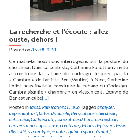
La recherche et l’écoute : allez
ouste, dehors !
Posted on
3 avril 2018
Ce matin-là, nous nous interrogeons sur la posture du
chercheur. Dans ce contexte, Catherine Foliot nous invite
à construire la cabane du codesign. Inspirée par la
« Cambra » de l’artiste Ben (Vautier) à Nice, Catherine
Foliot nous invite à construire la cabane du Codesign.
Cambra signifie « chambre » en vieux niçois. L’œuvre de
Ben est un cube
[…]
Posted in
Ideas
,
Publications DipCo
Tagged
analyser
,
apprenant
,
art
,
bâton de parole
,
Ben
,
cabane
,
chercheur
,
cohérence
,
Collaboratif
,
concret
,
conditions
,
connecteur
,
conversation
,
coprésence
,
créativité
,
dehors
,
déployer
,
dessin
,
diversité
,
dynamique
,
ecoute
,
équipe
,
espace
,
évolutif
,