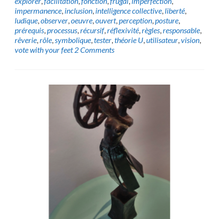
explorer
,
facilitation
,
fonction
,
frugal
,
imperfection
,
impermanence
,
inclusion
,
intelligence collective
,
liberté
,
ludique
,
observer
,
oeuvre
,
ouvert
,
perception
,
posture
,
prérequis
,
processus
,
récursif
,
réflexivité
,
règles
,
responsable
,
rêverie
,
rôle
,
symbolique
,
tester
,
théorie U
,
utilisateur
,
vision
,
vote with your feet
2 Comments