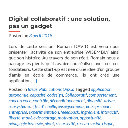
Digital collaboratif : une solution,
pas un gadget
Posted on
3 avril 2018
Lors de cette session, Romain DAVID est venu nous
présenter l’activité de son entreprise WISEMBLY ainsi
que son histoire. Au travers de son récit, Romain nous a
partagé les pivots qu’ils avaient pu réaliser avec ces co-
fondateurs. Cette start-up est née d’une idée d’un groupe
d’amis en école de commerce. Ils ont créé une
application
[…]
Posted in
Ideas
,
Publications DipCo
Tagged
application
,
autonomie
,
capacité
,
codesign
,
Collaboratif
,
comportement
,
concurrence
,
contrôle
,
déconditionnement
,
diversité
,
driver
,
écosystème
,
effet d’échelle
,
enseignements
,
entrepreneur
,
entreprise
,
expérimentation
,
feeedback
,
ingrédient
,
interactif
,
liberté
,
modèle de cadrage
,
motivation
,
opportunité
,
pédagogie inversée
,
pivot
,
récursivité
,
réseau social
,
risque
,