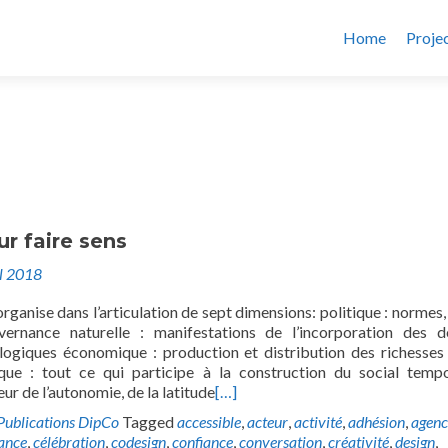
Home
Proje
ur faire sens
il 2018
organise dans l’articulation de sept dimensions: politique : normes, 
uvernance naturelle : manifestations de l’incorporation des 
logiques économique : production et distribution des richesses
que : tout ce qui participe à la construction du social tempo
leur de l’autonomie, de la latitude
[…]
Publications DipCo
Tagged
accessible
,
acteur
,
activité
,
adhésion
,
agen
lance
,
célébration
,
codesign
,
confiance
,
conversation
,
créativité
,
design
,