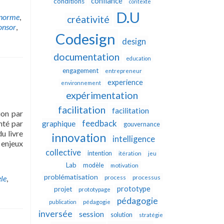
confiance
conditions
contexte
D.U
norme
,
créativité
onsor
,
Codesign
design
documentation
education
engagement
entrepreneur
experience
environnement
expérimentation
facilitation
facilitation
ion par
feedback
nté par
graphique
gouvernance
u livre
innovation
intelligence
enjeux
collective
intention
itération
jeu
Lab
modèle
motivation
problématisation
le
,
process
processus
prototype
projet
prototypage
pédagogie
publication
pédagogie
inversée
session
solution
stratégie