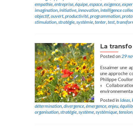
empathie
,
entreprise
,
équipe
,
espace
,
exigence
,
exper
imagination
,
initiative
,
innovation
,
intelligence colle
objectif
,
ouvert
,
productivité
,
programmation
,
proto
stimulation
,
stratégie
,
systémie
,
tenter
,
test
,
transfor
La transf
Posted on
29 n
Essaimer une a
une approche co
Philippe Coullo
« Collaborati
environnementau
Posted in
Ideas
,
détermination
,
divergence
,
émergence
,
enjeu
,
équilib
organisation
,
stratégie
,
système
,
systémique
,
tension