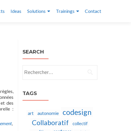
cts
Ideas
Solutions
Trainings
Contact
SEARCH
Rechercher :
règles,
TAGS
données
 et des
relle :
codesign
autonomie
art
Collaboratif
cement
,
collectif