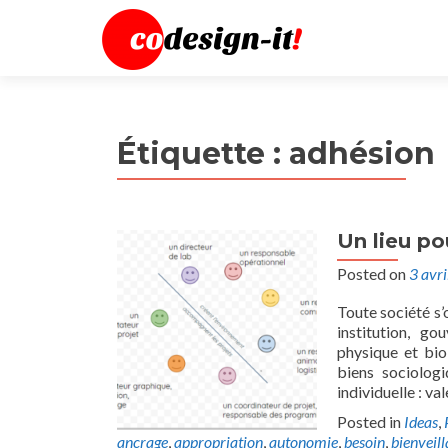
Étiquette :
adhésion
Un lieu po
Posted on
3 avr
Toute société s’
institution, go
physique et bio
biens sociologi
individuelle : va
Posted in
Ideas
,
ancrage
,
appropriation
,
autonomie
,
besoin
,
bienveil