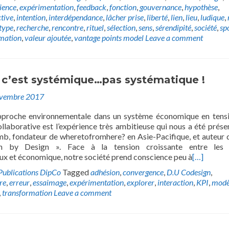
ience
,
expérimentation
,
feedback
,
fonction
,
gouvernance
,
hypothèse
,
ctive
,
intention
,
interdépendance
,
lâcher prise
,
liberté
,
lien
,
lieu
,
ludique
,
type
,
recherche
,
rencontre
,
rituel
,
sélection
,
sens
,
sérendipité
,
société
,
sp
mation
,
valeur ajoutée
,
vantage points model
Leave a comment
o c’est systémique…pas systématique !
ovembre 2017
pproche environnementale dans un système économique en tens
llaborative est l’expérience très ambitieuse qui nous a été prése
mb, fondateur de wheretofromhere? en Asie-Pacifique, et auteur d
on by Design ». Face à la tension croissante entre les 
x et économique, notre société prend conscience peu à
[…]
Publications DipCo
Tagged
adhésion
,
convergence
,
D.U Codesign
,
re
,
erreur
,
essaimage
,
expérimentation
,
explorer
,
interaction
,
KPI
,
modè
,
transformation
Leave a comment