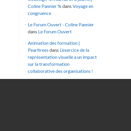
Coline Pannier %
dans
Voyage en
congruence
Le Forum Ouvert - Coline Pannier
dans
Le Forum Ouvert
Animation des formation |
Pearltrees
dans
L’exercice de la
représentation visuelle a un impact
sur la transformation
collaborative des organisations !