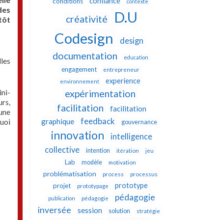
confiance
conditions
contexte
des
D.U
créativité
tôt
Codesign
design
documentation
education
les
engagement
entrepreneur
experience
environnement
ini-
expérimentation
urs,
facilitation
facilitation
 une
feedback
uoi
graphique
gouvernance
innovation
intelligence
collective
intention
itération
jeu
Lab
modèle
motivation
problématisation
process
processus
prototype
projet
prototypage
pédagogie
publication
pédagogie
inversée
session
solution
stratégie