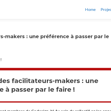
Home
Proje
rs-makers : une préférence à passer par le
!
es facilitateurs-makers : une
 à passer par le faire !
ont membres de Codesign-it! Au sein du collectif on les appe