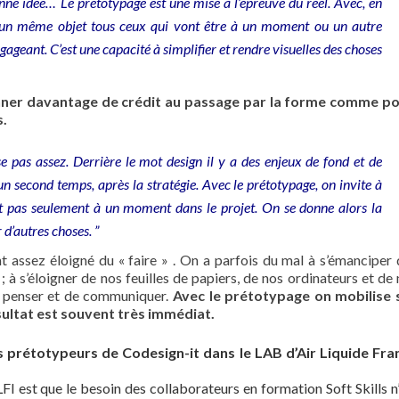
onne idée… Le prétotypage est une mise à l’épreuve du réel. Avec, en
 d’un même objet tous ceux qui vont être à un moment ou un autre
gageant. C’est une capacité à simplifier et rendre visuelles des choses
nner davantage de crédit au passage par la forme comme po
s.
se pas assez. Derrière le mot design il y a des enjeux de fond et de
n second temps, après la stratégie. Avec le prétotypage, on invite à
et pas seulement à un moment dans le projet. On se donne alors la
 d’autres choses. ”
t assez éloigné du « faire » . On a parfois du mal à s’émanciper
; à s’éloigner de nos feuilles de papiers, de nos ordinateurs et de
de penser et de communiquer.
Avec le prétotypage on mobilise 
sultat est souvent très immédiat.
es prétotypeurs de Codesign-it dans le LAB d’Air Liquide Fra
I est que le besoin des collaborateurs en formation Soft Skills n