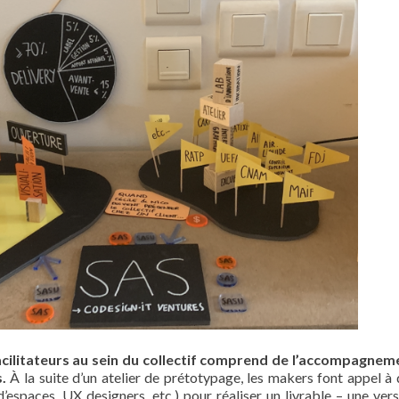
facilitateurs au sein du collectif comprend de l’accompagnem
s.
À la suite d’un atelier de prétotypage, les makers font appel à
’espaces, UX designers, etc.) pour réaliser un livrable – une ver