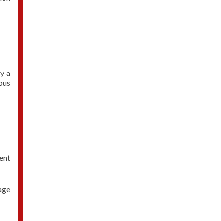
 y a
nous
ent
page