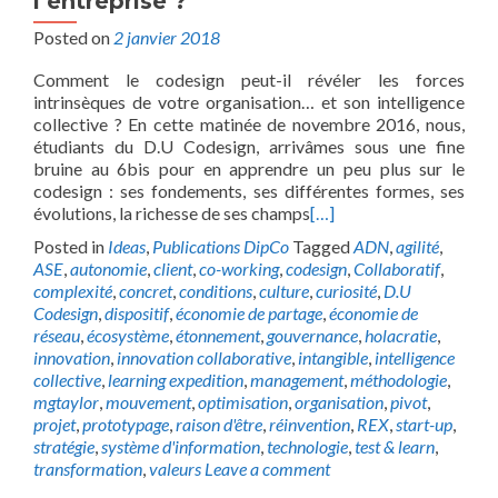
l’entreprise ?
Posted on
2 janvier 2018
Comment le codesign peut-il révéler les forces
intrinsèques de votre organisation… et son intelligence
collective ? En cette matinée de novembre 2016, nous,
étudiants du D.U Codesign, arrivâmes sous une fine
bruine au 6bis pour en apprendre un peu plus sur le
codesign : ses fondements, ses différentes formes, ses
évolutions, la richesse de ses champs
[…]
Posted in
Ideas
,
Publications DipCo
Tagged
ADN
,
agilité
,
ASE
,
autonomie
,
client
,
co-working
,
codesign
,
Collaboratif
,
complexité
,
concret
,
conditions
,
culture
,
curiosité
,
D.U
Codesign
,
dispositif
,
économie de partage
,
économie de
réseau
,
écosystème
,
étonnement
,
gouvernance
,
holacratie
,
innovation
,
innovation collaborative
,
intangible
,
intelligence
collective
,
learning expedition
,
management
,
méthodologie
,
mgtaylor
,
mouvement
,
optimisation
,
organisation
,
pivot
,
projet
,
prototypage
,
raison d'être
,
réinvention
,
REX
,
start-up
,
stratégie
,
système d'information
,
technologie
,
test & learn
,
transformation
,
valeurs
Leave a comment