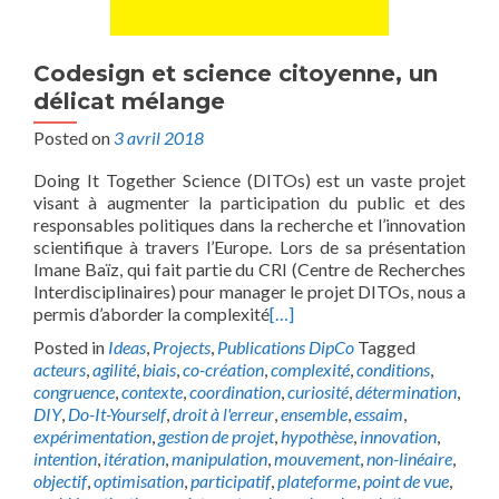
Codesign et science citoyenne, un
délicat mélange
Posted on
3 avril 2018
Doing It Together Science (DITOs) est un vaste projet
visant à augmenter la participation du public et des
responsables politiques dans la recherche et l’innovation
scientifique à travers l’Europe. Lors de sa présentation
Imane Baïz, qui fait partie du CRI (Centre de Recherches
Interdisciplinaires) pour manager le projet DITOs, nous a
permis d’aborder la complexité
[…]
Posted in
Ideas
,
Projects
,
Publications DipCo
Tagged
acteurs
,
agilité
,
biais
,
co-création
,
complexité
,
conditions
,
congruence
,
contexte
,
coordination
,
curiosité
,
détermination
,
DIY
,
Do-It-Yourself
,
droit à l'erreur
,
ensemble
,
essaim
,
expérimentation
,
gestion de projet
,
hypothèse
,
innovation
,
intention
,
itération
,
manipulation
,
mouvement
,
non-linéaire
,
objectif
,
optimisation
,
participatif
,
plateforme
,
point de vue
,