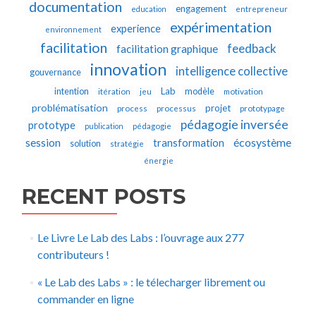
documentation
engagement
education
entrepreneur
expérimentation
experience
environnement
facilitation
feedback
facilitation graphique
innovation
intelligence collective
gouvernance
Lab
intention
modèle
itération
jeu
motivation
problématisation
projet
process
processus
prototypage
pédagogie inversée
prototype
publication
pédagogie
écosystème
session
transformation
solution
stratégie
énergie
RECENT POSTS
Le Livre Le Lab des Labs : l’ouvrage aux 277
contributeurs !
« Le Lab des Labs » : le télecharger librement ou
commander en ligne