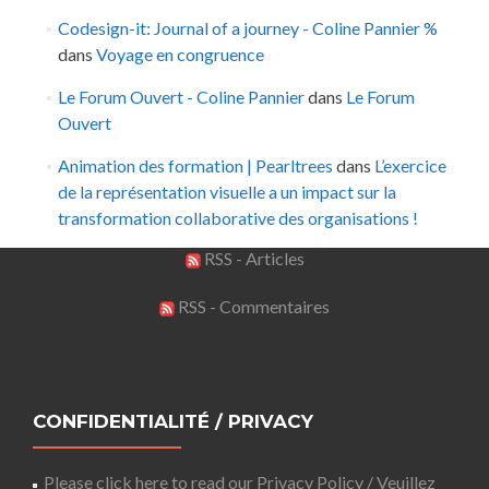
Codesign-it: Journal of a journey - Coline Pannier %
dans
Voyage en congruence
Le Forum Ouvert - Coline Pannier
dans
Le Forum
Ouvert
Animation des formation | Pearltrees
dans
L’exercice
de la représentation visuelle a un impact sur la
transformation collaborative des organisations !
RSS - Articles
RSS - Commentaires
CONFIDENTIALITÉ / PRIVACY
Please click here to read our Privacy Policy / Veuillez