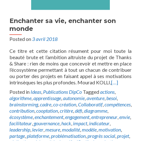
Enchanter sa vie, enchanter son
monde
Posted on
3 avril 2018
Ce titre et cette citation résument pour moi toute la
beauté brute et l’ambition altruiste du projet de Thanks
& Share : rien de moins que concevoir et mettre en place
l’écosystème permettant à tout un chacun de contribuer
ou porter des projets en faisant appel à ses motivations
intrinsèques les plus profondes. Mourad KOLLI,
[…]
Posted in
Ideas
,
Publications DipCo
Tagged
actions
,
algorithme
,
apprentissage
,
autonomie
,
aventure
,
besoi
,
brainstorming
,
cadre
,
co-création
,
Collaboratif
,
compétences
,
contribution
,
cooptation
,
critère
,
défi
,
diagramme
,
écosystème
,
enchantement
,
engagement
,
entrepreneur
,
envie
,
facilitateur
,
gouvernance
,
hack
,
impact
,
indicateur
,
leadership
,
levier
,
mesure
,
modalité
,
modèle
,
motivation
,
partage
,
plateforme
,
problématisation
,
progrès social
,
projet
,