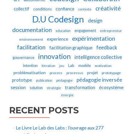
créativité
collectif
confiance
conditions
contexte
D.U Codesign
design
documentation
engagement
education
entrepreneur
expérimentation
experience
environnement
facilitation
feedback
facilitation graphique
innovation
intelligence collective
gouvernance
Lab
intention
modèle
itération
jeu
motivation
problématisation
projet
process
processus
prototypage
pédagogie inversée
prototype
publication
pédagogie
écosystème
session
transformation
solution
stratégie
énergie
RECENT POSTS
Le Livre Le Lab des Labs : l’ouvrage aux 277