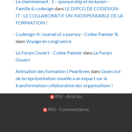
Le cheminement : 1 – sponsorship et inclusion –
Famille & codesign
dans
LE DIPCO DE CODESIGN-
IT : LE COLLABORATIF UN INDISPENSABLE DE LA
FORMATION !
Codesign-it: Journal of a journey - Coline Pannier %
dans
Voyage en congruence
Le Forum Ouvert - Coline Pannier
dans
Le Forum
Ouvert
Animation des formation | Pearltrees
dans
L’exercice
de la représentation visuelle a un impact sur la
transformation collaborative des organisations !
RSS - Articles
RSS - Commentaires