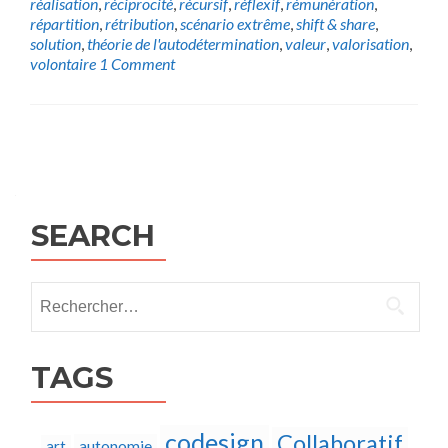
réalisation
,
réciprocité
,
récursif
,
réflexif
,
rémunération
,
répartition
,
rétribution
,
scénario extrême
,
shift & share
,
solution
,
théorie de l'autodétermination
,
valeur
,
valorisation
,
volontaire
1 Comment
Posts
navigation
SEARCH
Rechercher :
TAGS
codesign
Collaboratif
autonomie
art