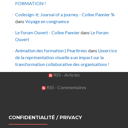
FORMATION !
Codesign-it: Journal of a journey - Coline Pannier %
dans
Voyage en congruence
Le Forum Ouvert - Coline Pannier
dans
Le Forum
Ouvert
Animation des formation | Pearltrees
dans
L’exercice
de la représentation visuelle a un impact sur la
transformation collaborative des organisations !
RSS - Articles
RSS - Commentaires
CONFIDENTIALITÉ / PRIVACY