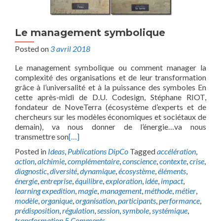
Le management symbolique
Posted on
3 avril 2018
Le management symbolique ou comment manager la
complexité des organisations et de leur transformation
grâce à l’universalité et à la puissance des symboles En
cette après-midi de D.U. Codesign, Stéphane RIOT,
fondateur de NoveTerra (écosystème d’experts et de
chercheurs sur les modèles économiques et sociétaux de
demain), va nous donner de l’énergie…va nous
transmettre son
[…]
Posted in
Ideas
,
Publications DipCo
Tagged
accélération
,
action
,
alchimie
,
complémentaire
,
conscience
,
contexte
,
crise
,
diagnostic
,
diversité
,
dynamique
,
écosystème
,
éléments
,
énergie
,
entreprise
,
équilibre
,
exploration
,
idée
,
impact
,
learning expedition
,
magie
,
management
,
méthode
,
métier
,
modèle
,
organique
,
organisation
,
participants
,
performance
,
prédisposition
,
régulation
,
session
,
symbole
,
systémique
,
transformation
5 Comments