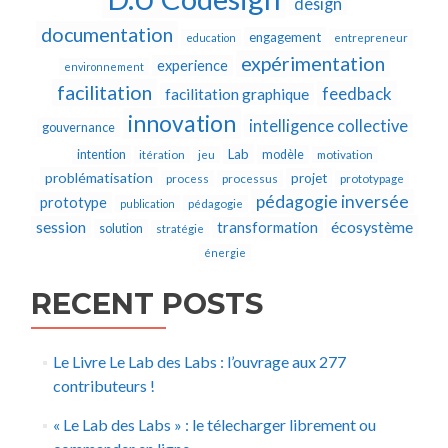
design
documentation
engagement
education
entrepreneur
expérimentation
experience
environnement
facilitation
feedback
facilitation graphique
innovation
intelligence collective
gouvernance
Lab
intention
modèle
itération
jeu
motivation
problématisation
projet
process
processus
prototypage
pédagogie inversée
prototype
publication
pédagogie
écosystème
session
transformation
solution
stratégie
énergie
RECENT POSTS
Le Livre Le Lab des Labs : l’ouvrage aux 277
contributeurs !
« Le Lab des Labs » : le télecharger librement ou