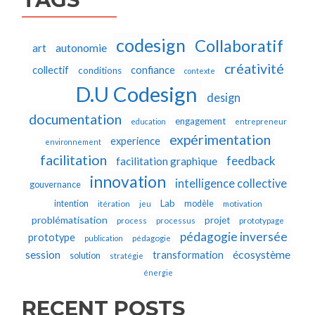
codesign
Collaboratif
autonomie
art
créativité
collectif
confiance
conditions
contexte
D.U Codesign
design
documentation
engagement
education
entrepreneur
expérimentation
experience
environnement
facilitation
feedback
facilitation graphique
innovation
intelligence collective
gouvernance
Lab
intention
modèle
itération
jeu
motivation
problématisation
projet
process
processus
prototypage
pédagogie inversée
prototype
publication
pédagogie
écosystème
session
transformation
solution
stratégie
énergie
RECENT POSTS