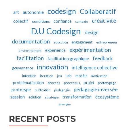
codesign
Collaboratif
autonomie
art
créativité
collectif
confiance
conditions
contexte
D.U Codesign
design
documentation
engagement
education
entrepreneur
expérimentation
experience
environnement
facilitation
feedback
facilitation graphique
innovation
intelligence collective
gouvernance
Lab
intention
modèle
itération
jeu
motivation
problématisation
projet
process
processus
prototypage
pédagogie inversée
prototype
publication
pédagogie
écosystème
session
transformation
solution
stratégie
énergie
RECENT POSTS