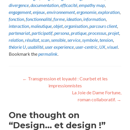
divergence
,
documentation
,
efficacité
,
empathy map
,
engagement
,
enjeux
,
environnement
,
ergonomie
,
exploration
,
fonction
,
fonctionnalité
,
forme
,
ideation
,
information
,
interaction
,
maïeutique
,
objet
,
organisation
,
parcours client
,
partenariat
,
participatif
,
persona
,
pratique
,
processus
,
projet
,
relation
,
résultat
,
scan
,
sensible
,
service
,
symbole
,
tension
,
théorie U
,
usabilité
,
user experience
,
user-centric
,
UX
,
visuel
.
Bookmark the
permalink
.
Post
←
Transgression et loyauté : Courbet et les
impressionnistes
navigation
La Joie de Dame Fortune,
roman collaboratif.
→
One thought on
“Design… et design !”