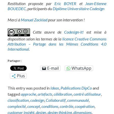
Restitution proposée par
Eric BOYER
et
Jean-Etienne
BOUEDEC
, participants du
Diplôme Universitaire Codesign
Merci à
Manuel Zacklad
pour son intervention !
Cette œuvre de
Codesign-it!
est mise à
disposition selon les termes de la
licence Creative Commons
Attribution – Partage dans les Mêmes Conditions 4.0
International
.
Partager :
E-mail
WhatsApp
Plus
This entry was posted in
Ideas
,
Publications DipCo
and
tagged
approche
,
artefacts
,
célébration
,
centré utilisateur
,
classification
,
codesign
,
Collaboratif
,
communauté
,
complexité
,
concept
,
conditions
,
contrôle
,
coopération
,
customer insight
,
design
,
design thinking
,
dimensions
,