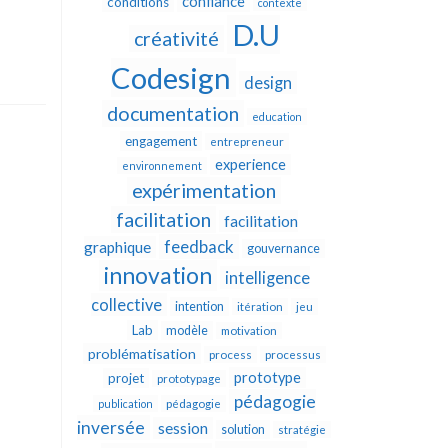
confiance
conditions
contexte
D.U
créativité
Codesign
design
documentation
education
engagement
entrepreneur
experience
environnement
expérimentation
facilitation
facilitation
feedback
graphique
gouvernance
innovation
intelligence
collective
intention
itération
jeu
Lab
modèle
motivation
problématisation
process
processus
prototype
projet
prototypage
pédagogie
publication
pédagogie
inversée
session
solution
stratégie