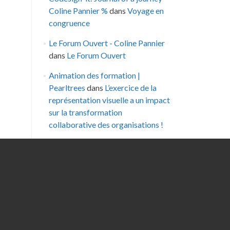
Coline Pannier %
dans
Voyage en
congruence
Le Forum Ouvert - Coline Pannier
dans
Le Forum Ouvert
Animation des formation |
Pearltrees
dans
L’exercice de la
représentation visuelle a un impact
sur la transformation
collaborative des organisations !