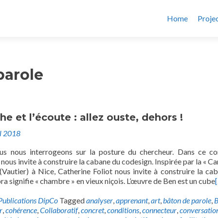
Home
Proje
parole
he et l’écoute : allez ouste, dehors !
il 2018
us nous interrogeons sur la posture du chercheur. Dans ce co
 nous invite à construire la cabane du codesign. Inspirée par la « C
 (Vautier) à Nice, Catherine Foliot nous invite à construire la ca
 signifie « chambre » en vieux niçois. L’œuvre de Ben est un cube
Publications DipCo
Tagged
analyser
,
apprenant
,
art
,
bâton de parole
,
r
,
cohérence
,
Collaboratif
,
concret
,
conditions
,
connecteur
,
conversatio