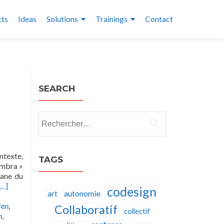
cts
Ideas
Solutions
Trainings
Contact
SEARCH
Rechercher :
ntexte,
TAGS
ambra »
bane du
[…]
codesign
autonomie
art
Ben
,
Collaboratif
collectif
n
,