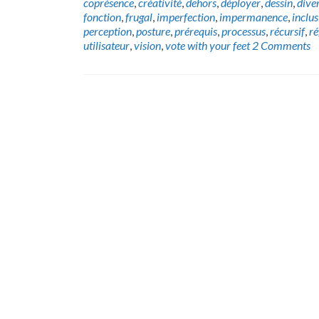
coprésence
,
créativité
,
dehors
,
déployer
,
dessin
,
diver
fonction
,
frugal
,
imperfection
,
impermanence
,
inclus
perception
,
posture
,
prérequis
,
processus
,
récursif
,
ré
utilisateur
,
vision
,
vote with your feet
2 Comments
Posts
navigation