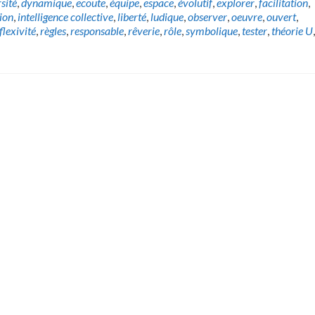
sité
,
dynamique
,
ecoute
,
équipe
,
espace
,
évolutif
,
explorer
,
facilitation
,
ion
,
intelligence collective
,
liberté
,
ludique
,
observer
,
oeuvre
,
ouvert
,
flexivité
,
règles
,
responsable
,
rêverie
,
rôle
,
symbolique
,
tester
,
théorie U
,