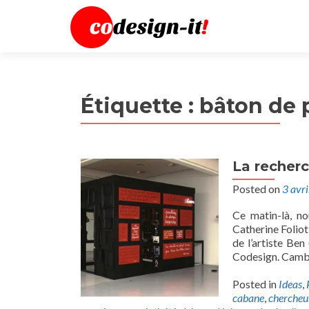
Étiquette :
bâton de 
La recherc
Posted on
3 avr
Ce matin-là, no
Catherine Foliot
de l’artiste Ben
Codesign. Cambra
Posted in
Ideas
,
cabane
,
chercheu