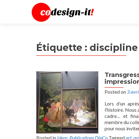
Étiquette :
discipline
Transgress
impressio
Posted on
3 avr
Lors d’un après
l’histoire. Nous
cadre… et final
membre du colle
pour nous inviter
Posted in
Ideas
,
Publications DipCo
Tagged
art
,
as