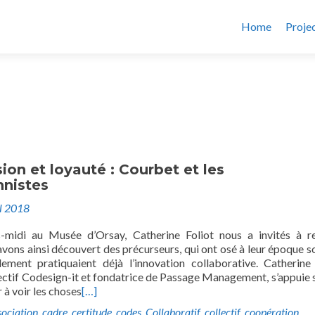
Home
Proje
ion et loyauté : Courbet et les
nnistes
il 2018
-midi au Musée d’Orsay, Catherine Foliot nous a invités à re
 avons ainsi découvert des précurseurs, qui ont osé à leur époque so
ement pratiquaient déjà l’innovation collaborative. Catherine 
ctif Codesign-it et fondatrice de Passage Management, s’appuie su
 à voir les choses
[…]
sociation
,
cadre
,
certitude
,
codes
,
Collaboratif
,
collectif
,
coopération
,