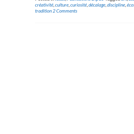
créativité
,
culture
,
curiosité
,
décalage
,
discipline
,
éco
tradition
2 Comments
Posts
navigation