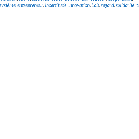
système
,
entrepreneur
,
incertitude
,
innovation
,
Lab
,
regard
,
solidarité
,
t