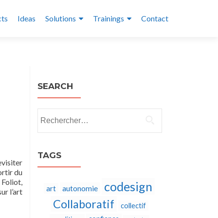
cts
Ideas
Solutions
Trainings
Contact
SEARCH
Rechercher :
TAGS
visiter
rtir du
Foliot,
codesign
autonomie
art
r l’art
Collaboratif
collectif