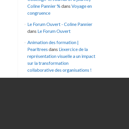
Coline Pannier %
dans
Voyage en
congruence
Le Forum Ouvert - Coline Pannier
dans
Le Forum Ouvert
Animation des formation |
Pearltrees
dans
L’exercice de la
représentation visuelle a un impact
sur la transformation
collaborative des organisations !