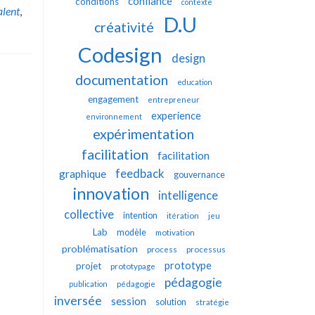
confiance
conditions
contexte
alent
,
D.U
créativité
Codesign
design
documentation
education
engagement
entrepreneur
experience
environnement
expérimentation
facilitation
facilitation
feedback
graphique
gouvernance
innovation
intelligence
collective
intention
itération
jeu
Lab
modèle
motivation
problématisation
process
processus
prototype
projet
prototypage
pédagogie
publication
pédagogie
inversée
session
solution
stratégie