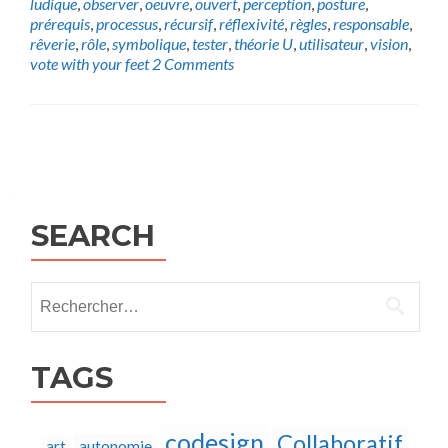
ludique
,
observer
,
oeuvre
,
ouvert
,
perception
,
posture
,
prérequis
,
processus
,
récursif
,
réflexivité
,
règles
,
responsable
,
rêverie
,
rôle
,
symbolique
,
tester
,
théorie U
,
utilisateur
,
vision
,
vote with your feet
2 Comments
Posts
navigation
SEARCH
Rechercher :
TAGS
codesign
Collaboratif
autonomie
art