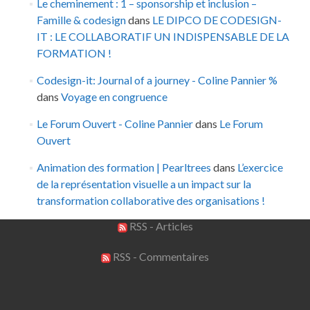
Le cheminement : 1 – sponsorship et inclusion –
Famille & codesign
dans
LE DIPCO DE CODESIGN-
IT : LE COLLABORATIF UN INDISPENSABLE DE LA
FORMATION !
Codesign-it: Journal of a journey - Coline Pannier %
dans
Voyage en congruence
Le Forum Ouvert - Coline Pannier
dans
Le Forum
Ouvert
Animation des formation | Pearltrees
dans
L’exercice
de la représentation visuelle a un impact sur la
transformation collaborative des organisations !
RSS - Articles
RSS - Commentaires