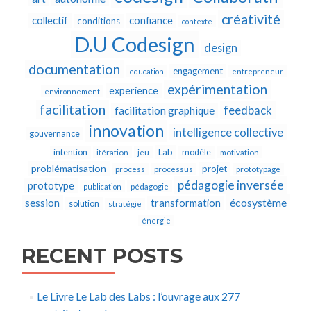
créativité
collectif
confiance
conditions
contexte
D.U Codesign
design
documentation
engagement
education
entrepreneur
expérimentation
experience
environnement
facilitation
feedback
facilitation graphique
innovation
intelligence collective
gouvernance
Lab
intention
modèle
itération
jeu
motivation
problématisation
projet
process
processus
prototypage
pédagogie inversée
prototype
publication
pédagogie
écosystème
session
transformation
solution
stratégie
énergie
RECENT POSTS
Le Livre Le Lab des Labs : l’ouvrage aux 277