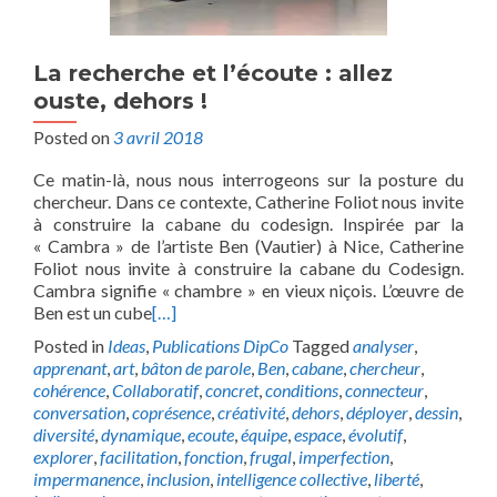
La recherche et l’écoute : allez
ouste, dehors !
Posted on
3 avril 2018
Ce matin-là, nous nous interrogeons sur la posture du
chercheur. Dans ce contexte, Catherine Foliot nous invite
à construire la cabane du codesign. Inspirée par la
« Cambra » de l’artiste Ben (Vautier) à Nice, Catherine
Foliot nous invite à construire la cabane du Codesign.
Cambra signifie « chambre » en vieux niçois. L’œuvre de
Ben est un cube
[…]
Posted in
Ideas
,
Publications DipCo
Tagged
analyser
,
apprenant
,
art
,
bâton de parole
,
Ben
,
cabane
,
chercheur
,
cohérence
,
Collaboratif
,
concret
,
conditions
,
connecteur
,
conversation
,
coprésence
,
créativité
,
dehors
,
déployer
,
dessin
,
diversité
,
dynamique
,
ecoute
,
équipe
,
espace
,
évolutif
,
explorer
,
facilitation
,
fonction
,
frugal
,
imperfection
,
impermanence
,
inclusion
,
intelligence collective
,
liberté
,