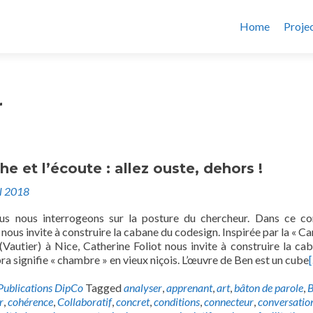
Home
Proje
r
he et l’écoute : allez ouste, dehors !
il 2018
us nous interrogeons sur la posture du chercheur. Dans ce co
 nous invite à construire la cabane du codesign. Inspirée par la « C
 (Vautier) à Nice, Catherine Foliot nous invite à construire la ca
 signifie « chambre » en vieux niçois. L’œuvre de Ben est un cube
Publications DipCo
Tagged
analyser
,
apprenant
,
art
,
bâton de parole
,
r
,
cohérence
,
Collaboratif
,
concret
,
conditions
,
connecteur
,
conversatio