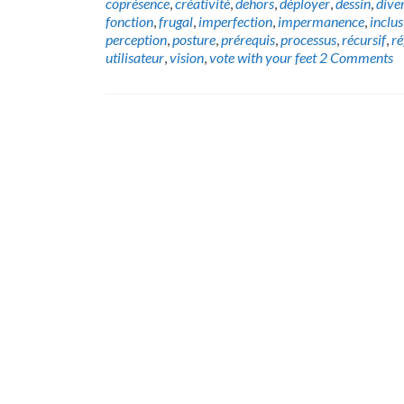
coprésence
,
créativité
,
dehors
,
déployer
,
dessin
,
diver
fonction
,
frugal
,
imperfection
,
impermanence
,
inclus
perception
,
posture
,
prérequis
,
processus
,
récursif
,
ré
utilisateur
,
vision
,
vote with your feet
2 Comments
Posts
navigation