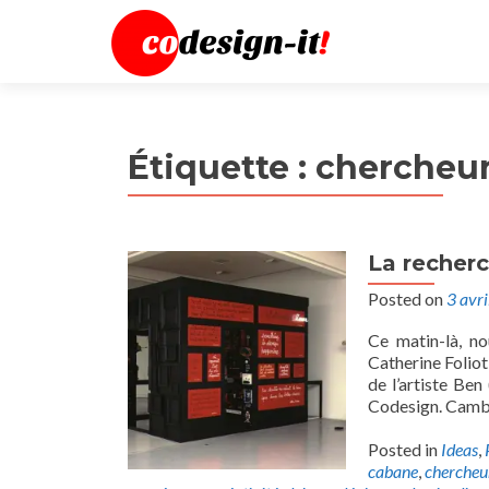
Étiquette :
chercheu
La recherc
Posted on
3 avr
Ce matin-là, no
Catherine Foliot
de l’artiste Ben
Codesign. Cambra
Posted in
Ideas
,
cabane
,
chercheu