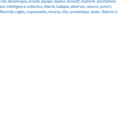
sité
,
dynamique
,
ecoute
,
équipe
,
espace
,
évolutif
,
explorer
,
facilitation
,
ion
,
intelligence collective
,
liberté
,
ludique
,
observer
,
oeuvre
,
ouvert
,
flexivité
,
règles
,
responsable
,
rêverie
,
rôle
,
symbolique
,
tester
,
théorie U
,