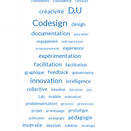
confiance
conditions
contexte
D.U
créativité
Codesign
design
documentation
education
engagement
entrepreneur
experience
environnement
expérimentation
facilitation
facilitation
feedback
graphique
gouvernance
innovation
intelligence
collective
intention
itération
jeu
Lab
modèle
motivation
problématisation
process
processus
prototype
projet
prototypage
pédagogie
publication
pédagogie
inversée
session
solution
stratégie