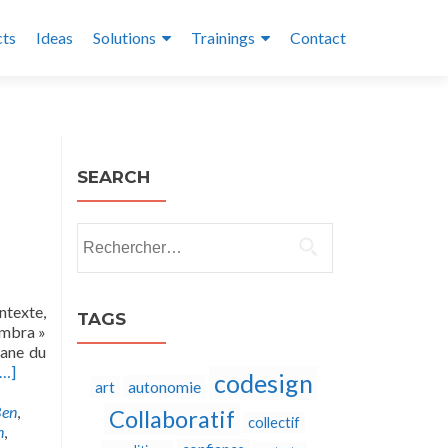
cts
Ideas
Solutions
Trainings
Contact
SEARCH
Rechercher :
ntexte,
TAGS
ambra »
bane du
[…]
codesign
autonomie
art
Ben
,
Collaboratif
collectif
n
,