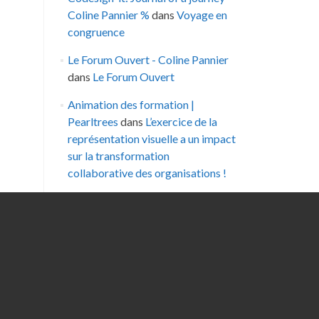
Coline Pannier %
dans
Voyage en
congruence
Le Forum Ouvert - Coline Pannier
dans
Le Forum Ouvert
Animation des formation |
Pearltrees
dans
L’exercice de la
représentation visuelle a un impact
sur la transformation
collaborative des organisations !