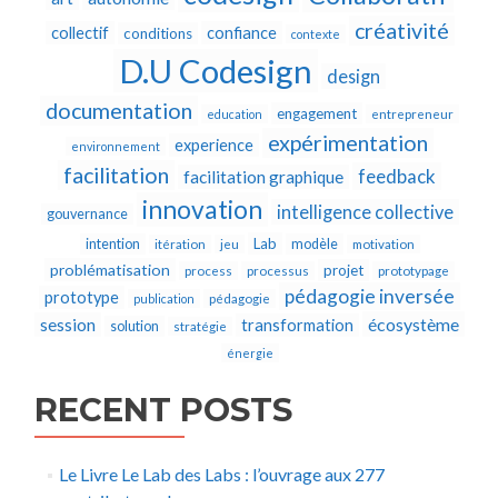
créativité
collectif
confiance
conditions
contexte
D.U Codesign
design
documentation
engagement
education
entrepreneur
expérimentation
experience
environnement
facilitation
feedback
facilitation graphique
innovation
intelligence collective
gouvernance
Lab
intention
modèle
itération
jeu
motivation
problématisation
projet
process
processus
prototypage
pédagogie inversée
prototype
publication
pédagogie
écosystème
session
transformation
solution
stratégie
énergie
RECENT POSTS
Le Livre Le Lab des Labs : l’ouvrage aux 277