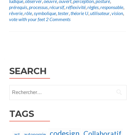
ludique
,
observer
,
oeuvre
,
ouvert
,
perception
,
posture
,
prérequis
,
processus
,
récursif
,
réflexivité
,
règles
,
responsable
,
rêverie
,
rôle
,
symbolique
,
tester
,
théorie U
,
utilisateur
,
vision
,
vote with your feet
2 Comments
Posts
navigation
SEARCH
Rechercher :
TAGS
codesign
Collaboratif
autonomie
art