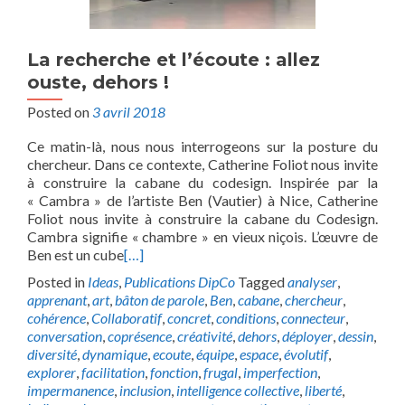
La recherche et l’écoute : allez
ouste, dehors !
Posted on
3 avril 2018
Ce matin-là, nous nous interrogeons sur la posture du
chercheur. Dans ce contexte, Catherine Foliot nous invite
à construire la cabane du codesign. Inspirée par la
« Cambra » de l’artiste Ben (Vautier) à Nice, Catherine
Foliot nous invite à construire la cabane du Codesign.
Cambra signifie « chambre » en vieux niçois. L’œuvre de
Ben est un cube
[…]
Posted in
Ideas
,
Publications DipCo
Tagged
analyser
,
apprenant
,
art
,
bâton de parole
,
Ben
,
cabane
,
chercheur
,
cohérence
,
Collaboratif
,
concret
,
conditions
,
connecteur
,
conversation
,
coprésence
,
créativité
,
dehors
,
déployer
,
dessin
,
diversité
,
dynamique
,
ecoute
,
équipe
,
espace
,
évolutif
,
explorer
,
facilitation
,
fonction
,
frugal
,
imperfection
,
impermanence
,
inclusion
,
intelligence collective
,
liberté
,