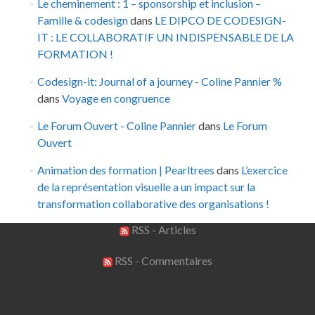
Le cheminement : 1 – sponsorship et inclusion –
Famille & codesign
dans
LE DIPCO DE CODESIGN-
IT : LE COLLABORATIF UN INDISPENSABLE DE LA
FORMATION !
Codesign-it: Journal of a journey - Coline Pannier %
dans
Voyage en congruence
Le Forum Ouvert - Coline Pannier
dans
Le Forum
Ouvert
Animation des formation | Pearltrees
dans
L’exercice
de la représentation visuelle a un impact sur la
transformation collaborative des organisations !
RSS - Articles
RSS - Commentaires