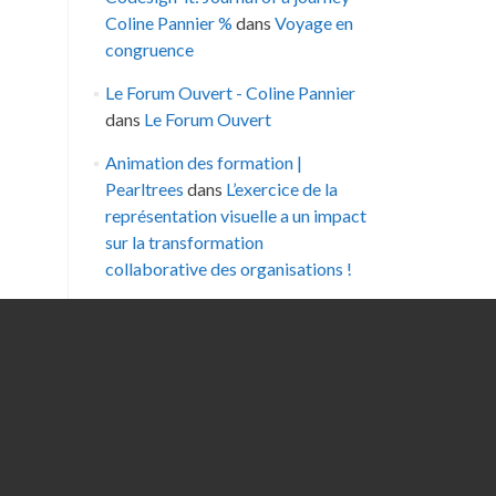
Coline Pannier %
dans
Voyage en
congruence
Le Forum Ouvert - Coline Pannier
dans
Le Forum Ouvert
Animation des formation |
Pearltrees
dans
L’exercice de la
représentation visuelle a un impact
sur la transformation
collaborative des organisations !