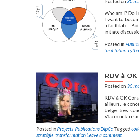
Posted on
30 ma
Who am I? Do I 
I want to become
a facilitator. B
initiate discussi
Posted in
Public
facilitation
,
ryth
RDV à OK 
Posted on
30 ma
RDV à OK Cora…o
ailleurs, le con
belge très co
Vlaeminck, résid
Posted in
Projects
,
Publications DipCo
Tagged
cod
stratégie
,
transformation
Leave a comment