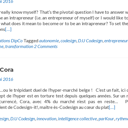
i 2016
really know myself? That’s the pivotal question I have to answer 
 an intrapreneur (i.e. an entrepreneur of myself) or I would like to
ut what does it mean to become or to be an intrapreneur? To set the
ons
[…]
ations DipCo
Tagged
autonomie
,
codesign
,
D.U Codesign
,
entrepreneur
me
,
transformation
2 Comments
Cora
i 2016
u le trépidant duel de l’hyper-marché belge ! C’est un fait, ic
cept de l’hyper est en torture test depuis quelques années. Sur un
ncurrencé, Cora, avec 4% du marché n’est pas en reste… Ph
ent de Codesign-it!, maître ès-Codesign au cœur du plat
[…]
esign
,
D.U Codesign
,
innovation
,
intelligence collective
,
parKour
,
rythm