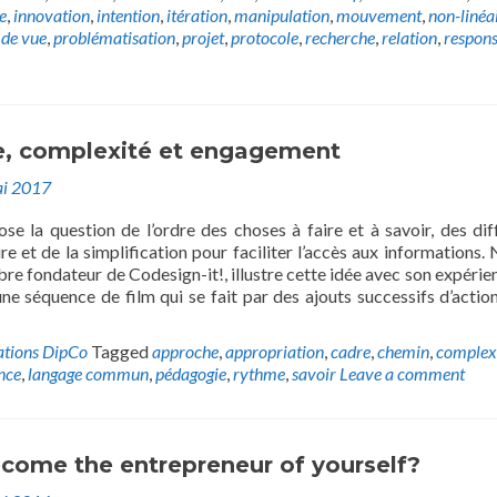
e
,
innovation
,
intention
,
itération
,
manipulation
,
mouvement
,
non-linéa
 de vue
,
problématisation
,
projet
,
protocole
,
recherche
,
relation
,
respons
, complexité et engagement
i 2017
se la question de l’ordre des choses à faire et à savoir, des dif
re et de la simplification pour faciliter l’accès aux informations. 
e fondateur de Codesign-it!, illustre cette idée avec son expérie
ne séquence de film qui se fait par des ajouts successifs d’actio
ations DipCo
Tagged
approche
,
appropriation
,
cadre
,
chemin
,
complex
nce
,
langage commun
,
pédagogie
,
rythme
,
savoir
Leave a comment
come the entrepreneur of yourself?