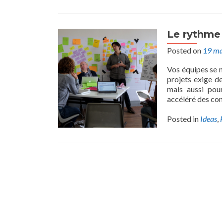
Le rythme 
Posted on
19 ma
Vos équipes se m
projets exige d
mais aussi pou
accéléré des con
Posted in
Ideas
,
Posts
navigation