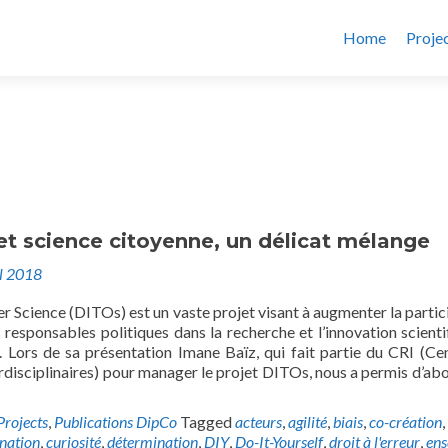
Home
Proje
t science citoyenne, un délicat mélange
il 2018
r Science (DITOs) est un vaste projet visant à augmenter la partic
 responsables politiques dans la recherche et l’innovation scienti
e. Lors de sa présentation Imane Baïz, qui fait partie du CRI (Ce
disciplinaires) pour manager le projet DITOs, nous a permis d’abo
Projects
,
Publications DipCo
Tagged
acteurs
,
agilité
,
biais
,
co-création
,
nation
,
curiosité
,
détermination
,
DIY
,
Do-It-Yourself
,
droit à l'erreur
,
en