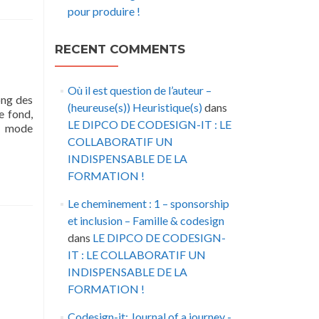
pour produire !
RECENT COMMENTS
Où il est question de l’auteur –
ong des
(heureuse(s)) Heuristique(s)
dans
e fond,
LE DIPCO DE CODESIGN-IT : LE
en mode
COLLABORATIF UN
INDISPENSABLE DE LA
FORMATION !
Le cheminement : 1 – sponsorship
et inclusion – Famille & codesign
dans
LE DIPCO DE CODESIGN-
IT : LE COLLABORATIF UN
INDISPENSABLE DE LA
FORMATION !
Codesign-it: Journal of a journey -