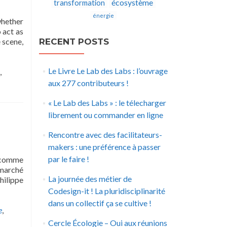
écosystème
transformation
énergie
whether
 act as
 scene,
RECENT POSTS
Le Livre Le Lab des Labs : l’ouvrage
,
aux 277 contributeurs !
« Le Lab des Labs » : le télecharger
librement ou commander en ligne
Rencontre avec des facilitateurs-
makers : une préférence à passer
par le faire !
i comme
 marché
La journée des métier de
ilippe
Codesign-it ! La pluridisciplinarité
dans un collectif ça se cultive !
e
,
Cercle Écologie – Oui aux réunions