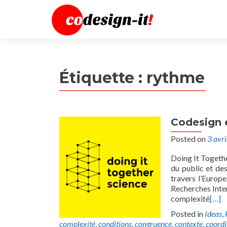
Étiquette :
rythme
Codesign e
Posted on
3 avr
Doing It Togethe
du public et des
travers l’Europ
Recherches Inter
complexité
[…]
Posted in
Ideas
,
complexité
,
conditions
,
congruence
,
contexte
,
coordi