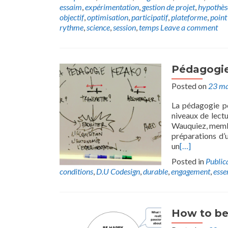
essaim
,
expérimentation
,
gestion de projet
,
hypothès
objectif
,
optimisation
,
participatif
,
plateforme
,
point
rythme
,
science
,
session
,
temps
Leave a comment
Pédagogie
Posted on
23 ma
La pédagogie po
niveaux de lectu
Wauquiez, membr
préparations d’u
un
[…]
Posted in
Public
conditions
,
D.U Codesign
,
durable
,
engagement
,
esse
How to be