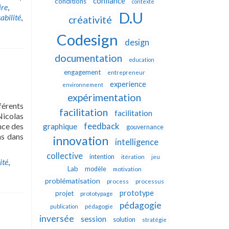
confiance
conditions
contexte
ire
,
D.U
abilité
,
créativité
Codesign
design
documentation
education
engagement
entrepreneur
experience
environnement
expérimentation
férents
facilitation
facilitation
Nicolas
feedback
nce des
graphique
gouvernance
ns dans
innovation
intelligence
collective
intention
itération
jeu
ité
,
Lab
modèle
motivation
problématisation
process
processus
prototype
projet
prototypage
pédagogie
publication
pédagogie
inversée
session
solution
stratégie