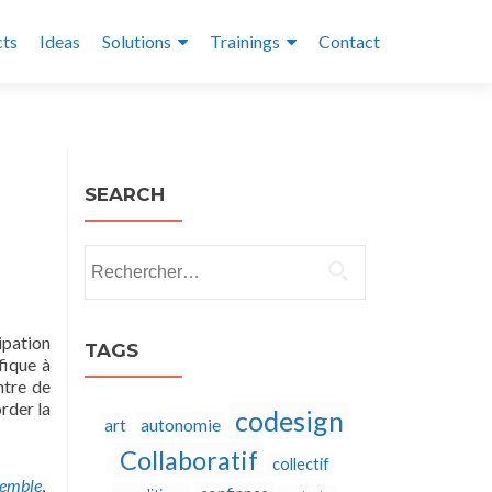
cts
Ideas
Solutions
Trainings
Contact
SEARCH
Rechercher :
ipation
TAGS
fique à
ntre de
rder la
codesign
autonomie
art
Collaboratif
collectif
semble
,