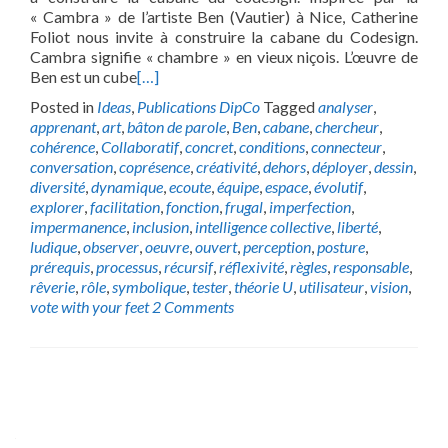
« Cambra » de l’artiste Ben (Vautier) à Nice, Catherine
Foliot nous invite à construire la cabane du Codesign.
Cambra signifie « chambre » en vieux niçois. L’œuvre de
Ben est un cube
[…]
Posted in
Ideas
,
Publications DipCo
Tagged
analyser
,
apprenant
,
art
,
bâton de parole
,
Ben
,
cabane
,
chercheur
,
cohérence
,
Collaboratif
,
concret
,
conditions
,
connecteur
,
conversation
,
coprésence
,
créativité
,
dehors
,
déployer
,
dessin
,
diversité
,
dynamique
,
ecoute
,
équipe
,
espace
,
évolutif
,
explorer
,
facilitation
,
fonction
,
frugal
,
imperfection
,
impermanence
,
inclusion
,
intelligence collective
,
liberté
,
ludique
,
observer
,
oeuvre
,
ouvert
,
perception
,
posture
,
prérequis
,
processus
,
récursif
,
réflexivité
,
règles
,
responsable
,
rêverie
,
rôle
,
symbolique
,
tester
,
théorie U
,
utilisateur
,
vision
,
vote with your feet
2 Comments
Posts
navigation