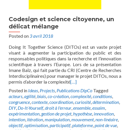
Codesign et science citoyenne, un
délicat mélange
Posted on
3 avril 2018
Doing It Together Science (DITOs) est un vaste projet
visant à augmenter la participation du public et des
responsables politiques dans la recherche et l’innovation
scientifique à travers l’Europe. Lors de sa présentation
Imane Baïz, qui fait partie du CRI (Centre de Recherches
Interdisciplinaires) pour manager le projet DITOs, nous a
permis d’aborder la complexité
[…]
Posted in
Ideas
,
Projects
,
Publications DipCo
Tagged
acteurs
,
agilité
,
biais
,
co-création
,
complexité
,
conditions
,
congruence
,
contexte
,
coordination
,
curiosité
,
détermination
,
DIY
,
Do-It-Yourself
,
droit à l'erreur
,
ensemble
,
essaim
,
expérimentation
,
gestion de projet
,
hypothèse
,
innovation
,
intention
,
itération
,
manipulation
,
mouvement
,
non-linéaire
,
objectif
,
optimisation
,
participatif
,
plateforme
,
point de vue
,