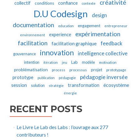
créativité
collectif
confiance
conditions
contexte
D.U Codesign
design
documentation
engagement
education
entrepreneur
expérimentation
experience
environnement
facilitation
feedback
facilitation graphique
innovation
intelligence collective
gouvernance
Lab
intention
modèle
itération
jeu
motivation
problématisation
projet
process
processus
prototypage
pédagogie inversée
prototype
publication
pédagogie
écosystème
session
transformation
solution
stratégie
énergie
RECENT POSTS
Le Livre Le Lab des Labs : l’ouvrage aux 277
contributeurs !