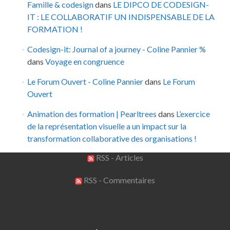
Famille & codesign
dans
LE DIPCO DE CODESIGN-
IT : LE COLLABORATIF UN INDISPENSABLE DE LA
FORMATION !
Codesign-it: Journal of a journey - Coline Pannier %
dans
Voyage en congruence
Le Forum Ouvert - Coline Pannier
dans
Le Forum
Ouvert
Animation des formation | Pearltrees
dans
L’exercice
de la représentation visuelle a un impact sur la
transformation collaborative des organisations !
RSS - Articles
RSS - Commentaires