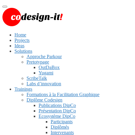
Menu
Home
Projects
Ideas
Solutions
Approche Parkour
Pretotypage
OutDaBox
Yugami
ScribeTalk
Labs d’innovation
Trainings
Formations à la Facilitation Graphique
Diplôme Codesign
Publications DipCo
Présentation DipCo
Ecosystème DipCo
Participants
Diplômés
Intervenants