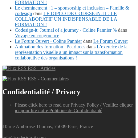
FORMATION !
Le cheminement : 1 – sponsorship et inclusion – Famille &
codesign
dans
LE DIPCO DE CODESIGN-IT : LE
COLLABORATIF UN INDISPENSABLE DE LA
FORMATION !
Codesign-it: Journal of a journey - Coline Pannier %
dans
Voyage en congruence
Le Forum Ouvert - Coline Pannier
dans
Le Forum Ouvert
Animation des formation | Pearltrees
dans
L’exercice de la
représentation visuelle a un impact sur la transformation
collaborative des organisations !
RSS - Articles
RSS - Commentaires
Confidentialité / Privacy
Please click here to read our Privacy Policy / Veuillez cliquer
ici pour lire notre Politique de Confidentialité
10 rue Ambroise Thomas, 75009 Paris, France
info@codesign-it.com