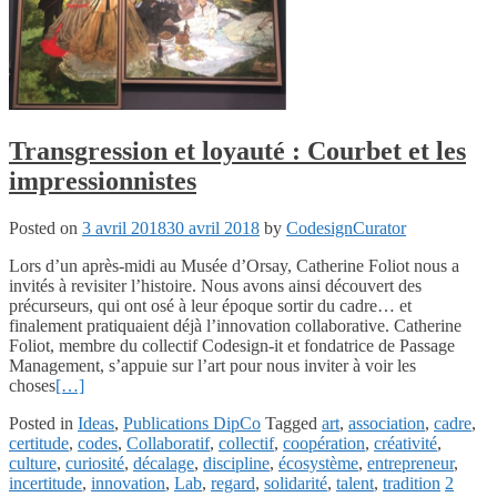
Transgression et loyauté : Courbet et les
impressionnistes
Posted on
3 avril 2018
30 avril 2018
by
CodesignCurator
Lors d’un après-midi au Musée d’Orsay, Catherine Foliot nous a
invités à revisiter l’histoire. Nous avons ainsi découvert des
précurseurs, qui ont osé à leur époque sortir du cadre… et
finalement pratiquaient déjà l’innovation collaborative. Catherine
Foliot, membre du collectif Codesign-it et fondatrice de Passage
Management, s’appuie sur l’art pour nous inviter à voir les
choses
[…]
Posted in
Ideas
,
Publications DipCo
Tagged
art
,
association
,
cadre
,
certitude
,
codes
,
Collaboratif
,
collectif
,
coopération
,
créativité
,
culture
,
curiosité
,
décalage
,
discipline
,
écosystème
,
entrepreneur
,
incertitude
,
innovation
,
Lab
,
regard
,
solidarité
,
talent
,
tradition
2