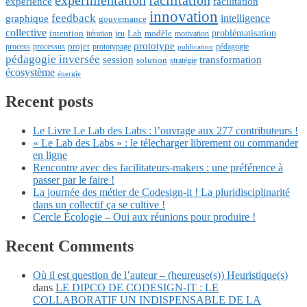
expérimentation
facilitation
facilitation
experience
innovation
feedback
intelligence
graphique
gouvernance
collective
problématisation
Lab
intention
modèle
itération
jeu
motivation
prototype
projet
process
processus
prototypage
pédagogie
publication
pédagogie inversée
session
transformation
solution
stratégie
écosystème
énergie
Recent posts
Le Livre Le Lab des Labs : l’ouvrage aux 277 contributeurs !
« Le Lab des Labs » : le télecharger librement ou commander
en ligne
Rencontre avec des facilitateurs-makers : une préférence à
passer par le faire !
La journée des métier de Codesign-it ! La pluridisciplinarité
dans un collectif ça se cultive !
Cercle Écologie – Oui aux réunions pour produire !
Recent Comments
Où il est question de l’auteur – (heureuse(s)) Heuristique(s)
dans
LE DIPCO DE CODESIGN-IT : LE
COLLABORATIF UN INDISPENSABLE DE LA