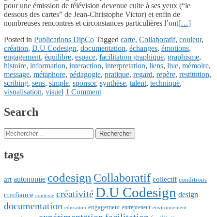
pour une émission de télévision devenue culte à ses yeux (“le
dessous des cartes” de Jean-Christophe Victor) et enfin de
nombreuses rencontres et circonstances particulières l’ont
[…]
Posted in
Publications DipCo
Tagged
carte
,
Collaboratif
,
couleur
,
création
,
D.U Codesign
,
documentation
,
échanges
,
émotions
,
engagement
,
équilibre
,
espace
,
facilitation graphique
,
graphisme
,
histoire
,
information
,
interaction
,
interpretation
,
liens
,
live
,
mémoire
,
message
,
métaphore
,
pédagogie
,
pratique
,
regard
,
repère
,
restitution
,
scribing
,
sens
,
simple
,
sponsor
,
synthèse
,
talent
,
technique
,
visualisation
,
visuel
1 Comment
Posts
Search
navigation
Rechercher :
tags
codesign
Collaboratif
art
autonomie
collectif
conditions
D.U Codesign
créativité
design
confiance
contexte
documentation
engagement
entrepreneur
education
environnement