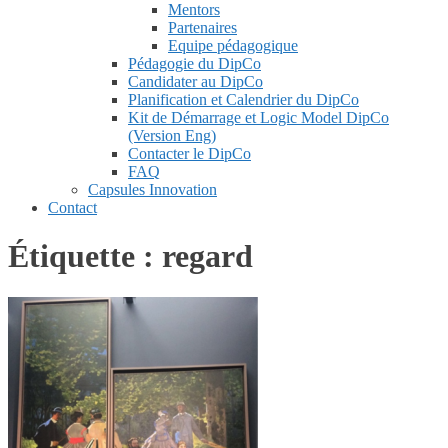
Mentors
Partenaires
Equipe pédagogique
Pédagogie du DipCo
Candidater au DipCo
Planification et Calendrier du DipCo
Kit de Démarrage et Logic Model DipCo
(Version Eng)
Contacter le DipCo
FAQ
Capsules Innovation
Contact
Étiquette :
regard