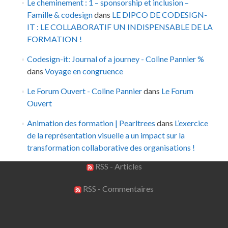
Le cheminement : 1 – sponsorship et inclusion –
Famille & codesign
dans
LE DIPCO DE CODESIGN-
IT : LE COLLABORATIF UN INDISPENSABLE DE LA
FORMATION !
Codesign-it: Journal of a journey - Coline Pannier %
dans
Voyage en congruence
Le Forum Ouvert - Coline Pannier
dans
Le Forum
Ouvert
Animation des formation | Pearltrees
dans
L’exercice
de la représentation visuelle a un impact sur la
transformation collaborative des organisations !
RSS - Articles
RSS - Commentaires