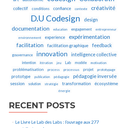
créativité
collectif
confiance
conditions
contexte
D.U Codesign
design
documentation
engagement
education
entrepreneur
expérimentation
experience
environnement
facilitation
feedback
facilitation graphique
innovation
intelligence collective
gouvernance
Lab
intention
modèle
itération
jeu
motivation
problématisation
projet
process
processus
prototypage
pédagogie inversée
prototype
publication
pédagogie
écosystème
session
transformation
solution
stratégie
énergie
RECENT POSTS
Le Livre Le Lab des Labs : l’ouvrage aux 277