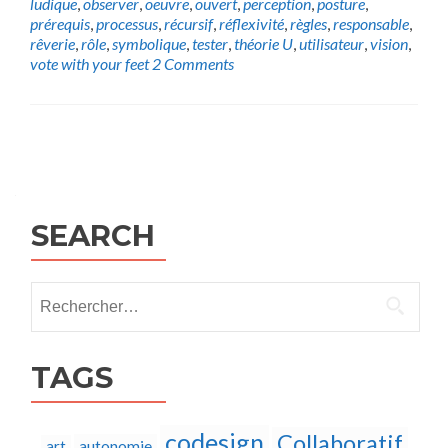
ludique
,
observer
,
oeuvre
,
ouvert
,
perception
,
posture
,
prérequis
,
processus
,
récursif
,
réflexivité
,
règles
,
responsable
,
rêverie
,
rôle
,
symbolique
,
tester
,
théorie U
,
utilisateur
,
vision
,
vote with your feet
2 Comments
Posts
navigation
SEARCH
Rechercher :
TAGS
codesign
Collaboratif
autonomie
art