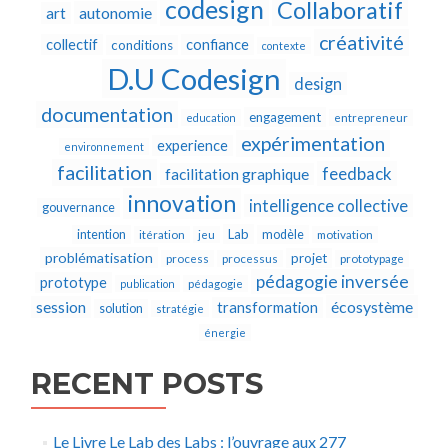
codesign
Collaboratif
autonomie
art
créativité
collectif
confiance
conditions
contexte
D.U Codesign
design
documentation
engagement
education
entrepreneur
expérimentation
experience
environnement
facilitation
feedback
facilitation graphique
innovation
intelligence collective
gouvernance
Lab
intention
modèle
itération
jeu
motivation
problématisation
projet
process
processus
prototypage
pédagogie inversée
prototype
publication
pédagogie
écosystème
session
transformation
solution
stratégie
énergie
RECENT POSTS
Le Livre Le Lab des Labs : l’ouvrage aux 277