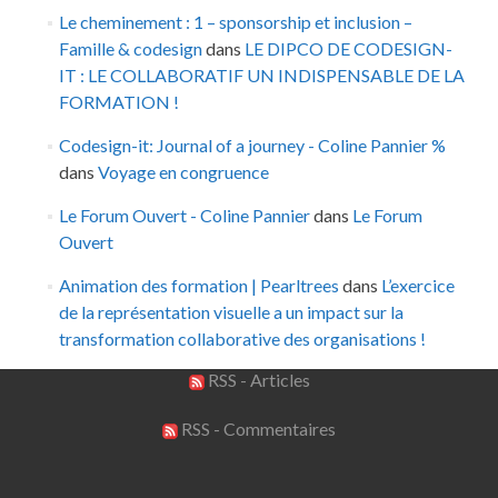
Le cheminement : 1 – sponsorship et inclusion –
Famille & codesign
dans
LE DIPCO DE CODESIGN-
IT : LE COLLABORATIF UN INDISPENSABLE DE LA
FORMATION !
Codesign-it: Journal of a journey - Coline Pannier %
dans
Voyage en congruence
Le Forum Ouvert - Coline Pannier
dans
Le Forum
Ouvert
Animation des formation | Pearltrees
dans
L’exercice
de la représentation visuelle a un impact sur la
transformation collaborative des organisations !
RSS - Articles
RSS - Commentaires