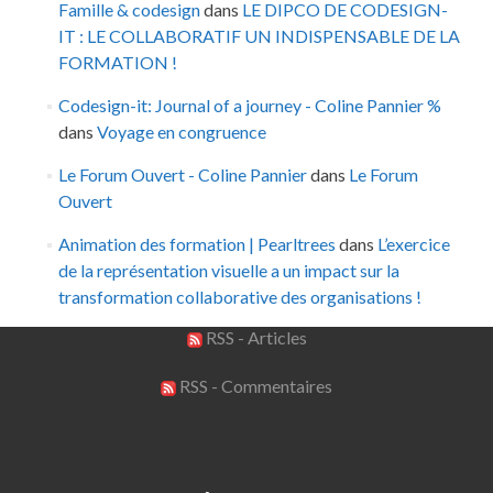
Famille & codesign
dans
LE DIPCO DE CODESIGN-
IT : LE COLLABORATIF UN INDISPENSABLE DE LA
FORMATION !
Codesign-it: Journal of a journey - Coline Pannier %
dans
Voyage en congruence
Le Forum Ouvert - Coline Pannier
dans
Le Forum
Ouvert
Animation des formation | Pearltrees
dans
L’exercice
de la représentation visuelle a un impact sur la
transformation collaborative des organisations !
RSS - Articles
RSS - Commentaires