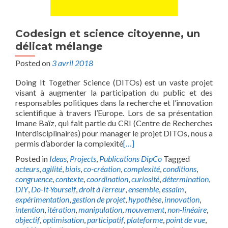
Codesign et science citoyenne, un
délicat mélange
Posted on
3 avril 2018
Doing It Together Science (DITOs) est un vaste projet
visant à augmenter la participation du public et des
responsables politiques dans la recherche et l’innovation
scientifique à travers l’Europe. Lors de sa présentation
Imane Baïz, qui fait partie du CRI (Centre de Recherches
Interdisciplinaires) pour manager le projet DITOs, nous a
permis d’aborder la complexité
[…]
Posted in
Ideas
,
Projects
,
Publications DipCo
Tagged
acteurs
,
agilité
,
biais
,
co-création
,
complexité
,
conditions
,
congruence
,
contexte
,
coordination
,
curiosité
,
détermination
,
DIY
,
Do-It-Yourself
,
droit à l'erreur
,
ensemble
,
essaim
,
expérimentation
,
gestion de projet
,
hypothèse
,
innovation
,
intention
,
itération
,
manipulation
,
mouvement
,
non-linéaire
,
objectif
,
optimisation
,
participatif
,
plateforme
,
point de vue
,