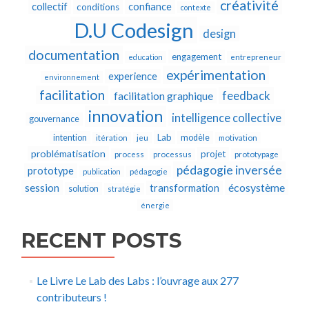
créativité
collectif
confiance
conditions
contexte
D.U Codesign
design
documentation
engagement
education
entrepreneur
expérimentation
experience
environnement
facilitation
feedback
facilitation graphique
innovation
intelligence collective
gouvernance
Lab
intention
modèle
itération
jeu
motivation
problématisation
projet
process
processus
prototypage
pédagogie inversée
prototype
publication
pédagogie
écosystème
session
transformation
solution
stratégie
énergie
RECENT POSTS
Le Livre Le Lab des Labs : l’ouvrage aux 277
contributeurs !