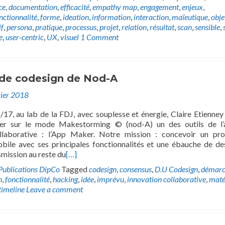
ce
,
documentation
,
efficacité
,
empathy map
,
engagement
,
enjeux
,
nctionnalité
,
forme
,
ideation
,
information
,
interaction
,
maïeutique
,
obje
if
,
persona
,
pratique
,
processus
,
projet
,
relation
,
résultat
,
scan
,
sensible
,
e
,
user-centric
,
UX
,
visuel
1 Comment
s de codesign de Nod-A
vier 2018
17, au lab de la FDJ, avec souplesse et énergie, Claire Etienney
ter sur le mode Makestorming © (nod-A) un des outils de l’
ollaborative : l’App Maker. Notre mission : concevoir un pr
obile avec ses principales fonctionnalités et une ébauche de de
smission au reste du
[…]
Publications DipCo
Tagged
codesign
,
consensus
,
D.U Codesign
,
démarc
n
,
fonctionnalité
,
hacking
,
idée
,
imprévu
,
innovation collaborative
,
maté
timeline
Leave a comment