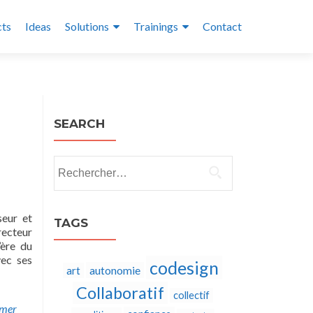
cts
Ideas
Solutions
Trainings
Contact
SEARCH
Rechercher :
seur et
TAGS
recteur
’ère du
vec ses
codesign
autonomie
art
Collaboratif
collectif
omer