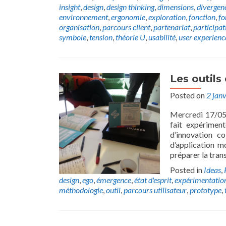
insight
,
design
,
design thinking
,
dimensions
,
divergen
environnement
,
ergonomie
,
exploration
,
fonction
,
fo
organisation
,
parcours client
,
partenariat
,
participat
symbole
,
tension
,
théorie U
,
usabilité
,
user experienc
Les outil
Posted on
2 jan
Mercredi 17/05/
fait expérimen
d’innovation c
d’application m
préparer la tran
Posted in
Ideas
,
design
,
ego
,
émergence
,
état d'esprit
,
expérimentatio
méthodologie
,
outil
,
parcours utilisateur
,
prototype
,