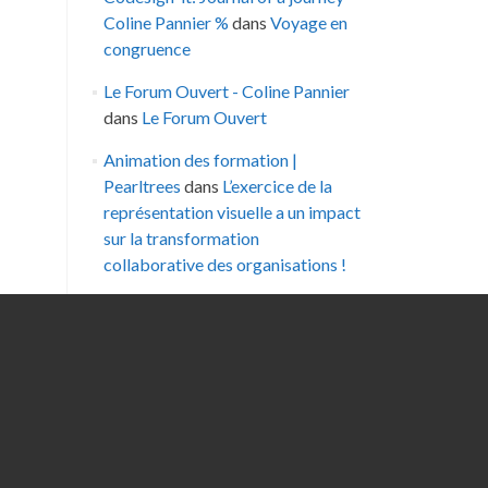
Coline Pannier %
dans
Voyage en
congruence
Le Forum Ouvert - Coline Pannier
dans
Le Forum Ouvert
Animation des formation |
Pearltrees
dans
L’exercice de la
représentation visuelle a un impact
sur la transformation
collaborative des organisations !