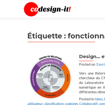
Étiquette :
fonctionn
Design… et
Posted on
3 avr
Vers une théori
chercheur du CN
du Laboratoire 
numérique en Il
différentes dime
Posted in
Ideas
,
utilisateur
,
classification
,
codesign
,
Collaboratif
,
com