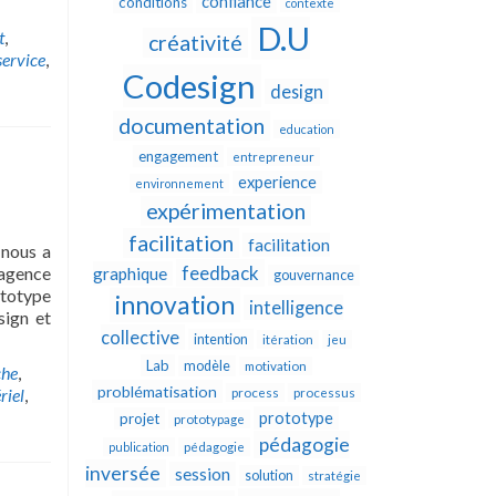
confiance
conditions
contexte
D.U
t
,
créativité
service
,
Codesign
design
documentation
education
engagement
entrepreneur
experience
environnement
expérimentation
facilitation
facilitation
 nous a
feedback
agence
graphique
gouvernance
ototype
innovation
intelligence
sign et
collective
intention
itération
jeu
Lab
modèle
motivation
he
,
problématisation
riel
,
process
processus
prototype
projet
prototypage
pédagogie
publication
pédagogie
inversée
session
solution
stratégie