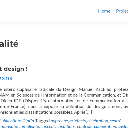
Home
Proje
alité
 design !
il 2018
e interdisciplinaire radicale du Design Manuel Zacklad, profes
AM en Sciences de l’Information et de la Communication, et Di
Dicen-IDF (Dispositifs d’information et de communication à l
e-de-France), nous a exposé sa définition du design amont, a
nsions et les classifications possibles. Après
[…]
Publications DipCo
Tagged
approche
,
artefacts
,
célébration
,
centré
munauté
,
complexité
,
concept
,
conditions
,
contrôle
,
coopération
,
cust