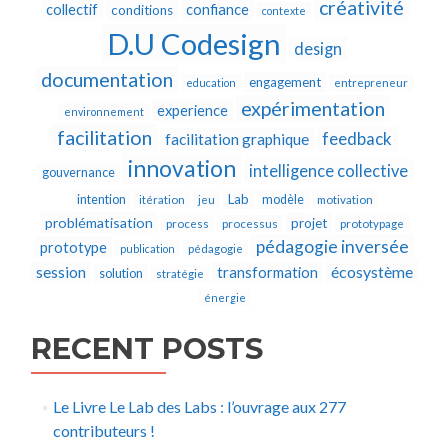
créativité
collectif
confiance
conditions
contexte
D.U Codesign
design
documentation
engagement
education
entrepreneur
expérimentation
experience
environnement
facilitation
feedback
facilitation graphique
innovation
intelligence collective
gouvernance
Lab
intention
modèle
itération
jeu
motivation
problématisation
projet
process
processus
prototypage
pédagogie inversée
prototype
publication
pédagogie
écosystème
session
transformation
solution
stratégie
énergie
RECENT POSTS
Le Livre Le Lab des Labs : l’ouvrage aux 277
contributeurs !