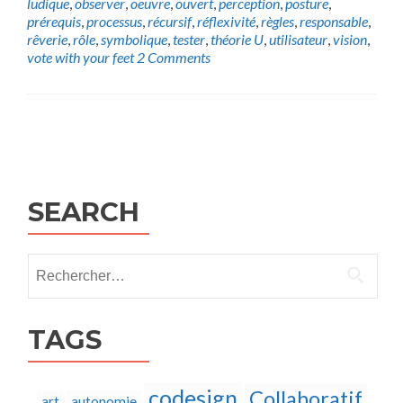
ludique
,
observer
,
oeuvre
,
ouvert
,
perception
,
posture
,
prérequis
,
processus
,
récursif
,
réflexivité
,
règles
,
responsable
,
rêverie
,
rôle
,
symbolique
,
tester
,
théorie U
,
utilisateur
,
vision
,
vote with your feet
2 Comments
Posts
navigation
SEARCH
Rechercher :
TAGS
codesign
Collaboratif
autonomie
art