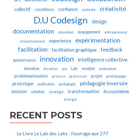
créativité
collectif
confiance
conditions
contexte
D.U Codesign
design
documentation
engagement
education
entrepreneur
expérimentation
experience
environnement
facilitation
feedback
facilitation graphique
innovation
intelligence collective
gouvernance
Lab
intention
modèle
itération
jeu
motivation
problématisation
projet
process
processus
prototypage
pédagogie inversée
prototype
publication
pédagogie
écosystème
session
transformation
solution
stratégie
énergie
RECENT POSTS
Le Livre Le Lab des Labs : l’ouvrage aux 277