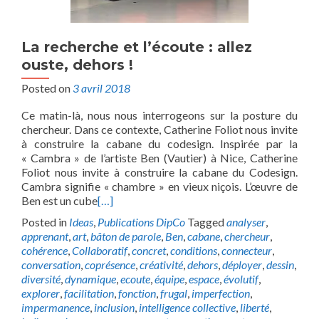
La recherche et l’écoute : allez
ouste, dehors !
Posted on
3 avril 2018
Ce matin-là, nous nous interrogeons sur la posture du
chercheur. Dans ce contexte, Catherine Foliot nous invite
à construire la cabane du codesign. Inspirée par la
« Cambra » de l’artiste Ben (Vautier) à Nice, Catherine
Foliot nous invite à construire la cabane du Codesign.
Cambra signifie « chambre » en vieux niçois. L’œuvre de
Ben est un cube
[…]
Posted in
Ideas
,
Publications DipCo
Tagged
analyser
,
apprenant
,
art
,
bâton de parole
,
Ben
,
cabane
,
chercheur
,
cohérence
,
Collaboratif
,
concret
,
conditions
,
connecteur
,
conversation
,
coprésence
,
créativité
,
dehors
,
déployer
,
dessin
,
diversité
,
dynamique
,
ecoute
,
équipe
,
espace
,
évolutif
,
explorer
,
facilitation
,
fonction
,
frugal
,
imperfection
,
impermanence
,
inclusion
,
intelligence collective
,
liberté
,