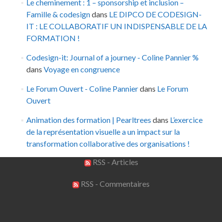
Le cheminement : 1 – sponsorship et inclusion –
Famille & codesign
dans
LE DIPCO DE CODESIGN-
IT : LE COLLABORATIF UN INDISPENSABLE DE LA
FORMATION !
Codesign-it: Journal of a journey - Coline Pannier %
dans
Voyage en congruence
Le Forum Ouvert - Coline Pannier
dans
Le Forum
Ouvert
Animation des formation | Pearltrees
dans
L’exercice
de la représentation visuelle a un impact sur la
transformation collaborative des organisations !
RSS - Articles
RSS - Commentaires