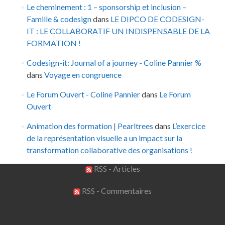
Le cheminement : 1 – sponsorship et inclusion –
Famille & codesign
dans
LE DIPCO DE CODESIGN-
IT : LE COLLABORATIF UN INDISPENSABLE DE LA
FORMATION !
Codesign-it: Journal of a journey - Coline Pannier %
dans
Voyage en congruence
Le Forum Ouvert - Coline Pannier
dans
Le Forum
Ouvert
Animation des formation | Pearltrees
dans
L’exercice
de la représentation visuelle a un impact sur la
transformation collaborative des organisations !
RSS - Articles
RSS - Commentaires