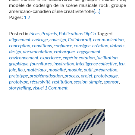
modèle de codesign de la scène musicale rock, groupe
américano-canadien d’une créativité folle
[…]
Pages:
1
2
Posted in
Ideas
,
Projects
,
Publications DipCo
Tagged
alignement
,
cadrage
,
codesign
,
Collaboratif
,
communication
,
conception
,
conditions
,
confiance
,
consigne
,
création
,
dataviz
,
design
,
documentation
,
embarquer
,
engagement
,
environnement
,
experience
,
expérimentation
,
facilitation
graphique
,
fournitures
,
inspiration
,
intelligence collective
,
jeu
,
joie
,
lieu
,
matériaux
,
modalité
,
module
,
outil
,
préparation
,
pretotype
,
problématisation
,
process
,
projet
,
prototypage
,
prototype
,
récursivité
,
restitution
,
session
,
simple
,
sponsor
,
storytelling
,
visuel
1 Comment