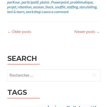
parKour
,
participatif
,
plaisir
,
Powerpoint
,
problématique
,
projet
,
rétention
,
session
,
Slack
,
soufflé
,
staffing
,
storytelling
,
test & learn
,
workshop
Leave a comment
Posts
←
Older posts
Newer posts
→
navigation
SEARCH
Rechercher :
TAGS