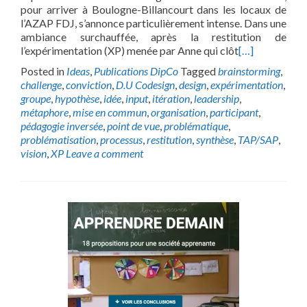
pour arriver à Boulogne-Billancourt dans les locaux de
l’AZAP FDJ, s’annonce particulièrement intense. Dans une
ambiance surchauffée, après la restitution de
l’expérimentation (XP) menée par Anne qui clôt
[…]
Posted in
Ideas
,
Publications DipCo
Tagged
brainstorming
,
challenge
,
conviction
,
D.U Codesign
,
design
,
expérimentation
,
groupe
,
hypothèse
,
idée
,
input
,
itération
,
leadership
,
métaphore
,
mise en commun
,
organisation
,
participant
,
pédagogie inversée
,
point de vue
,
problématique
,
problématisation
,
processus
,
restitution
,
synthèse
,
TAP/SAP
,
vision
,
XP
Leave a comment