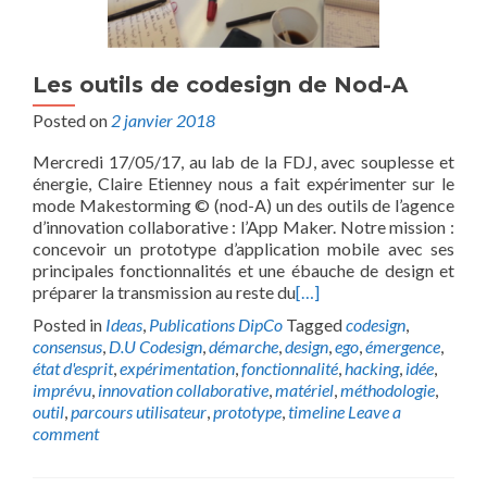
Les outils de codesign de Nod-A
Posted on
2 janvier 2018
Mercredi 17/05/17, au lab de la FDJ, avec souplesse et
énergie, Claire Etienney nous a fait expérimenter sur le
mode Makestorming © (nod-A) un des outils de l’agence
d’innovation collaborative : l’App Maker. Notre mission :
concevoir un prototype d’application mobile avec ses
principales fonctionnalités et une ébauche de design et
préparer la transmission au reste du
[…]
Posted in
Ideas
,
Publications DipCo
Tagged
codesign
,
consensus
,
D.U Codesign
,
démarche
,
design
,
ego
,
émergence
,
état d'esprit
,
expérimentation
,
fonctionnalité
,
hacking
,
idée
,
imprévu
,
innovation collaborative
,
matériel
,
méthodologie
,
outil
,
parcours utilisateur
,
prototype
,
timeline
Leave a
comment