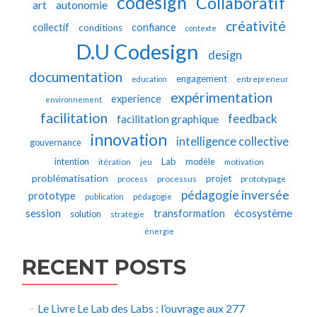
codesign
Collaboratif
autonomie
art
créativité
collectif
confiance
conditions
contexte
D.U Codesign
design
documentation
engagement
education
entrepreneur
expérimentation
experience
environnement
facilitation
feedback
facilitation graphique
innovation
intelligence collective
gouvernance
Lab
intention
modèle
itération
jeu
motivation
problématisation
projet
process
processus
prototypage
pédagogie inversée
prototype
publication
pédagogie
écosystème
session
transformation
solution
stratégie
énergie
RECENT POSTS
Le Livre Le Lab des Labs : l’ouvrage aux 277