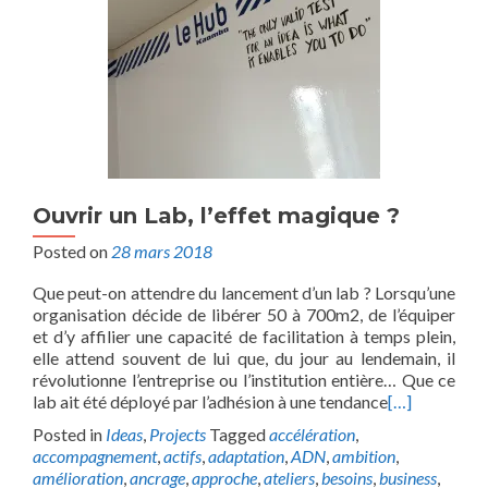
Ouvrir un Lab, l’effet magique ?
Posted on
28 mars 2018
Que peut-on attendre du lancement d’un lab ? Lorsqu’une
organisation décide de libérer 50 à 700m2, de l’équiper
et d’y affilier une capacité de facilitation à temps plein,
elle attend souvent de lui que, du jour au lendemain, il
révolutionne l’entreprise ou l’institution entière… Que ce
lab ait été déployé par l’adhésion à une tendance
[…]
Posted in
Ideas
,
Projects
Tagged
accélération
,
accompagnement
,
actifs
,
adaptation
,
ADN
,
ambition
,
amélioration
,
ancrage
,
approche
,
ateliers
,
besoins
,
business
,