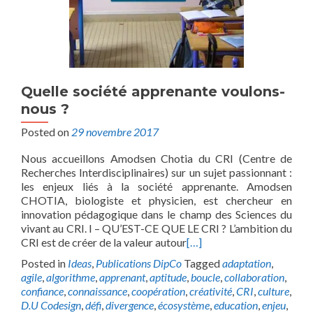
Quelle société apprenante voulons-
nous ?
Posted on
29 novembre 2017
Nous accueillons Amodsen Chotia du CRI (Centre de
Recherches Interdisciplinaires) sur un sujet passionnant :
les enjeux liés à la société apprenante. Amodsen
CHOTIA, biologiste et physicien, est chercheur en
innovation pédagogique dans le champ des Sciences du
vivant au CRI. I – QU’EST-CE QUE LE CRI ? L’ambition du
CRI est de créer de la valeur autour
[…]
Posted in
Ideas
,
Publications DipCo
Tagged
adaptation
,
agile
,
algorithme
,
apprenant
,
aptitude
,
boucle
,
collaboration
,
confiance
,
connaissance
,
coopération
,
créativité
,
CRI
,
culture
,
D.U Codesign
,
défi
,
divergence
,
écosystème
,
education
,
enjeu
,