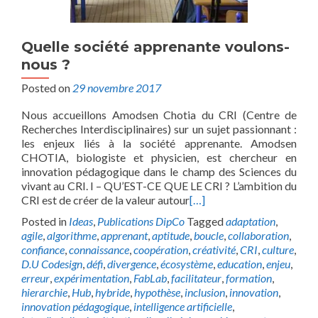
Quelle société apprenante voulons-
nous ?
Posted on
29 novembre 2017
Nous accueillons Amodsen Chotia du CRI (Centre de
Recherches Interdisciplinaires) sur un sujet passionnant :
les enjeux liés à la société apprenante. Amodsen
CHOTIA, biologiste et physicien, est chercheur en
innovation pédagogique dans le champ des Sciences du
vivant au CRI. I – QU’EST-CE QUE LE CRI ? L’ambition du
CRI est de créer de la valeur autour
[…]
Posted in
Ideas
,
Publications DipCo
Tagged
adaptation
,
agile
,
algorithme
,
apprenant
,
aptitude
,
boucle
,
collaboration
,
confiance
,
connaissance
,
coopération
,
créativité
,
CRI
,
culture
,
D.U Codesign
,
défi
,
divergence
,
écosystème
,
education
,
enjeu
,
erreur
,
expérimentation
,
FabLab
,
facilitateur
,
formation
,
hierarchie
,
Hub
,
hybride
,
hypothèse
,
inclusion
,
innovation
,
innovation pédagogique
,
intelligence artificielle
,