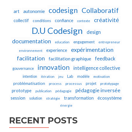
codesign
Collaboratif
autonomie
art
créativité
collectif
confiance
conditions
contexte
D.U Codesign
design
documentation
engagement
education
entrepreneur
expérimentation
experience
environnement
facilitation
feedback
facilitation graphique
innovation
intelligence collective
gouvernance
Lab
intention
modèle
itération
jeu
motivation
problématisation
projet
process
processus
prototypage
pédagogie inversée
prototype
publication
pédagogie
écosystème
session
transformation
solution
stratégie
énergie
RECENT POSTS