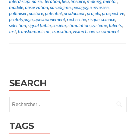
interdisciplinaire
,
itération
,
lieu
,
linéaire
,
making
,
mentor
,
modèle
,
observation
,
paradigme
,
pédagogie inversée
,
polliniser
,
posture
,
potentiel
,
producteur
,
projets
,
prospective
,
prototypage
,
questionnement
,
recherche
,
risque
,
science
,
sélection
,
signal faible
,
société
,
stimulation
,
système
,
talents
,
test
,
transhumanisme
,
transition
,
vision
Leave a comment
Posts
navigation
SEARCH
Rechercher :
TAGS