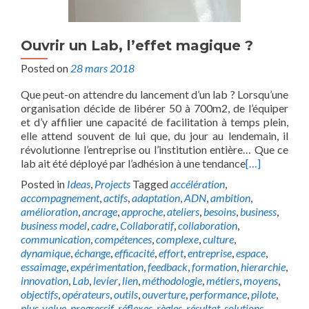
Ouvrir un Lab, l’effet magique ?
Posted on
28 mars 2018
Que peut-on attendre du lancement d’un lab ? Lorsqu’une
organisation décide de libérer 50 à 700m2, de l’équiper
et d’y affilier une capacité de facilitation à temps plein,
elle attend souvent de lui que, du jour au lendemain, il
révolutionne l’entreprise ou l’institution entière… Que ce
lab ait été déployé par l’adhésion à une tendance
[…]
Posted in
Ideas
,
Projects
Tagged
accélération
,
accompagnement
,
actifs
,
adaptation
,
ADN
,
ambition
,
amélioration
,
ancrage
,
approche
,
ateliers
,
besoins
,
business
,
business model
,
cadre
,
Collaboratif
,
collaboration
,
communication
,
compétences
,
complexe
,
culture
,
dynamique
,
échange
,
efficacité
,
effort
,
entreprise
,
espace
,
essaimage
,
expérimentation
,
feedback
,
formation
,
hierarchie
,
innovation
,
Lab
,
levier
,
lien
,
méthodologie
,
métiers
,
moyens
,
objectifs
,
opérateurs
,
outils
,
ouverture
,
performance
,
pilote
,
plus-value
,
progressif
,
réflexes
,
règles
,
résultat
,
solutions
,