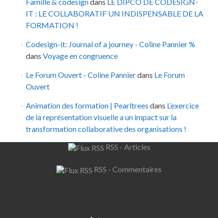
Famille & codesign
dans
LE DIPCO DE CODESIGN-
IT : LE COLLABORATIF UN INDISPENSABLE DE LA
FORMATION !
Codesign-it: Journal of a journey - Coline Pannier %
dans
Voyage en congruence
Le Forum Ouvert - Coline Pannier
dans
Le Forum
Ouvert
Animation des formation | Pearltrees
dans
L’exercice
de la représentation visuelle a un impact sur la
transformation collaborative des organisations !
RSS - Articles
RSS - Commentaires