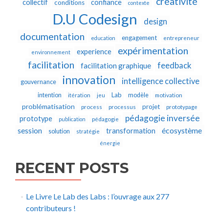
créativité
collectif
confiance
conditions
contexte
D.U Codesign
design
documentation
engagement
education
entrepreneur
expérimentation
experience
environnement
facilitation
feedback
facilitation graphique
innovation
intelligence collective
gouvernance
Lab
intention
modèle
itération
jeu
motivation
problématisation
projet
process
processus
prototypage
pédagogie inversée
prototype
publication
pédagogie
écosystème
session
transformation
solution
stratégie
énergie
RECENT POSTS
Le Livre Le Lab des Labs : l’ouvrage aux 277
contributeurs !