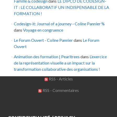
Famille & codesign
dans
LE DIPCO DE CODESIGN-
IT : LE COLLABORATIF UN INDISPENSABLE DE LA
FORMATION !
Codesign-it: Journal of a journey - Coline Pannier %
dans
Voyage en congruence
Le Forum Ouvert - Coline Pannier
dans
Le Forum
Ouvert
Animation des formation | Pearltrees
dans
L’exercice
de la représentation visuelle a un impact sur la
transformation collaborative des organisations !
RSS - Articles
RSS - Commentaires