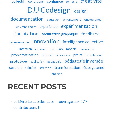
créativité
collectif
confiance
conditions
contexte
D.U Codesign
design
documentation
engagement
education
entrepreneur
expérimentation
experience
environnement
facilitation
feedback
facilitation graphique
innovation
intelligence collective
gouvernance
Lab
intention
modèle
itération
jeu
motivation
problématisation
projet
process
processus
prototypage
pédagogie inversée
prototype
publication
pédagogie
écosystème
session
transformation
solution
stratégie
énergie
RECENT POSTS
Le Livre Le Lab des Labs : l’ouvrage aux 277
contributeurs !