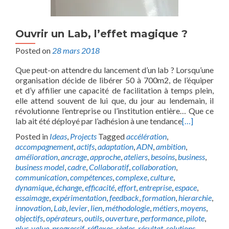
Ouvrir un Lab, l’effet magique ?
Posted on
28 mars 2018
Que peut-on attendre du lancement d’un lab ? Lorsqu’une
organisation décide de libérer 50 à 700m2, de l’équiper
et d’y affilier une capacité de facilitation à temps plein,
elle attend souvent de lui que, du jour au lendemain, il
révolutionne l’entreprise ou l’institution entière… Que ce
lab ait été déployé par l’adhésion à une tendance
[…]
Posted in
Ideas
,
Projects
Tagged
accélération
,
accompagnement
,
actifs
,
adaptation
,
ADN
,
ambition
,
amélioration
,
ancrage
,
approche
,
ateliers
,
besoins
,
business
,
business model
,
cadre
,
Collaboratif
,
collaboration
,
communication
,
compétences
,
complexe
,
culture
,
dynamique
,
échange
,
efficacité
,
effort
,
entreprise
,
espace
,
essaimage
,
expérimentation
,
feedback
,
formation
,
hierarchie
,
innovation
,
Lab
,
levier
,
lien
,
méthodologie
,
métiers
,
moyens
,
objectifs
,
opérateurs
,
outils
,
ouverture
,
performance
,
pilote
,
plus-value
,
progressif
,
réflexes
,
règles
,
résultat
,
solutions
,