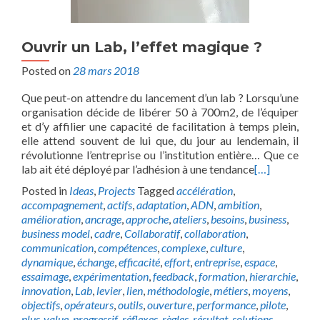
Ouvrir un Lab, l’effet magique ?
Posted on
28 mars 2018
Que peut-on attendre du lancement d’un lab ? Lorsqu’une
organisation décide de libérer 50 à 700m2, de l’équiper
et d’y affilier une capacité de facilitation à temps plein,
elle attend souvent de lui que, du jour au lendemain, il
révolutionne l’entreprise ou l’institution entière… Que ce
lab ait été déployé par l’adhésion à une tendance
[…]
Posted in
Ideas
,
Projects
Tagged
accélération
,
accompagnement
,
actifs
,
adaptation
,
ADN
,
ambition
,
amélioration
,
ancrage
,
approche
,
ateliers
,
besoins
,
business
,
business model
,
cadre
,
Collaboratif
,
collaboration
,
communication
,
compétences
,
complexe
,
culture
,
dynamique
,
échange
,
efficacité
,
effort
,
entreprise
,
espace
,
essaimage
,
expérimentation
,
feedback
,
formation
,
hierarchie
,
innovation
,
Lab
,
levier
,
lien
,
méthodologie
,
métiers
,
moyens
,
objectifs
,
opérateurs
,
outils
,
ouverture
,
performance
,
pilote
,
plus-value
,
progressif
,
réflexes
,
règles
,
résultat
,
solutions
,