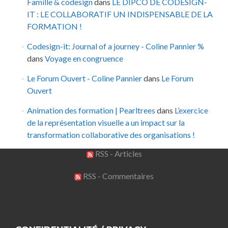
Famille & codesign
dans
LE DIPCO DE CODESIGN-
IT : LE COLLABORATIF UN INDISPENSABLE DE LA
FORMATION !
Codesign-it: Journal of a journey - Coline Pannier %
dans
Voyage en congruence
Le Forum Ouvert - Coline Pannier
dans
Le Forum
Ouvert
Animation des formation | Pearltrees
dans
L’exercice
de la représentation visuelle a un impact sur la
transformation collaborative des organisations !
RSS - Articles
RSS - Commentaires