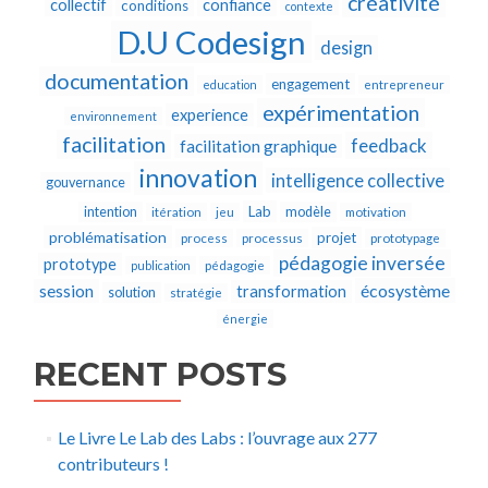
créativité
collectif
confiance
conditions
contexte
D.U Codesign
design
documentation
engagement
education
entrepreneur
expérimentation
experience
environnement
facilitation
feedback
facilitation graphique
innovation
intelligence collective
gouvernance
Lab
intention
modèle
itération
jeu
motivation
problématisation
projet
process
processus
prototypage
pédagogie inversée
prototype
publication
pédagogie
écosystème
session
transformation
solution
stratégie
énergie
RECENT POSTS
Le Livre Le Lab des Labs : l’ouvrage aux 277
contributeurs !