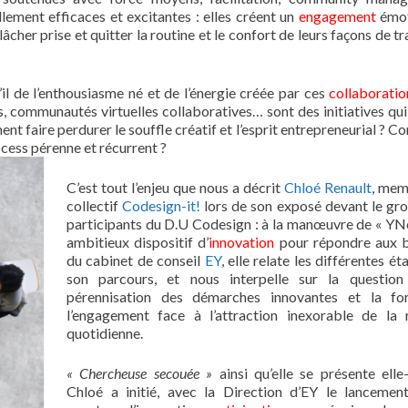
lement efficaces et excitantes : elles créent un
engagement
émot
âcher prise et quitter la routine et le confort de leurs façons de tr
il de l’enthousiasme né et de l’énergie créée par ces
collaboratio
 communautés virtuelles collaboratives… sont des initiatives qui
t faire perdurer le souffle créatif et l’esprit entrepreneurial ? 
ocess pérenne et récurrent ?
C’est tout l’enjeu que nous a décrit
Chloé Renault
, mem
collectif
Codesign-it!
lors de son exposé devant le gr
participants du D.U Codesign : à la manœuvre de « YNo
ambitieux dispositif d’
innovation
pour répondre aux b
du cabinet de conseil
EY
, elle relate les différentes é
son parcours, et nous interpelle sur la question
pérennisation des démarches innovantes et la fo
l’engagement face à l’attraction inexorable de la 
quotidienne.
« Chercheuse secouée »
ainsi qu’elle se présente ell
Chloé a initié, avec la Direction d’EY le lancemen