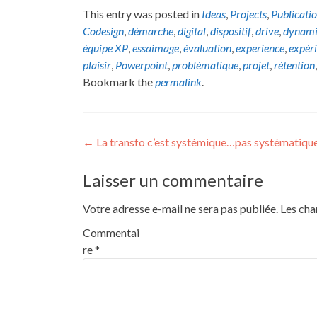
This entry was posted in
Ideas
,
Projects
,
Publicati
Codesign
,
démarche
,
digital
,
dispositif
,
drive
,
dynami
équipe XP
,
essaimage
,
évaluation
,
experience
,
expér
plaisir
,
Powerpoint
,
problématique
,
projet
,
rétention
Bookmark the
permalink
.
Post
←
La transfo c’est systémique…pas systématique
navigation
Laisser un commentaire
Votre adresse e-mail ne sera pas publiée.
Les cha
Commentai
re
*