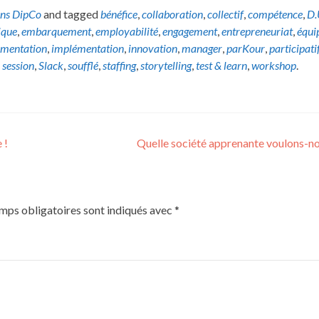
ons DipCo
and tagged
bénéfice
,
collaboration
,
collectif
,
compétence
,
D.
que
,
embarquement
,
employabilité
,
engagement
,
entrepreneuriat
,
équi
imentation
,
implémentation
,
innovation
,
manager
,
parKour
,
participati
,
session
,
Slack
,
soufflé
,
staffing
,
storytelling
,
test & learn
,
workshop
.
 !
Quelle société apprenante voulons-n
mps obligatoires sont indiqués avec
*