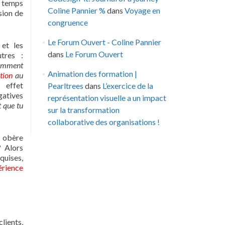
 temps
Coline Pannier %
dans
Voyage en
sion de
congruence
Le Forum Ouvert - Coline Pannier
et les
dans
Le Forum Ouvert
tres :
omment
Animation des formation |
tion
au
 effet
Pearltrees
dans
L’exercice de la
gatives
représentation visuelle a un impact
t que tu
sur la transformation
collaborative des organisations !
obère
? Alors
ises,
érience
lients,