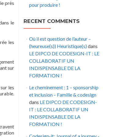
ie près
pour produire !
RECENT COMMENTS
dans le
Où il est question de l’auteur –
rée les
(heureuse(s)) Heuristique(s)
dans
LE DIPCO DE CODESIGN-IT : LE
COLLABORATIF UN
agement
ant sur
INDISPENSABLE DE LA
FORMATION !
sur les
Le cheminement : 1 – sponsorship
urable.
et inclusion – Famille & codesign
dans
LE DIPCO DE CODESIGN-
IT : LE COLLABORATIF UN
INDISPENSABLE DE LA
FORMATION !
ravent
égration
Codesign-it: Journal of a journey -