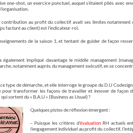
ive one-shot, un exercice ponctuel, auquel s’étaient pliés avec env
l’organisation.
a contribution au profit du collectif avait ses limites notamment 
 facturé au client) est l’indicateur-roi.
nseignements de la saison 1, et tentant de guider de façon resser
s, a également impliqué davantage le middle management (man
arche, notamment auprès du management exécutif, en se concentr
e ce type de démarche, et elle interroge le groupe du D.U Codesign 
e pour transformer les façons de travailler et innover de façon d
i sortent du « B.A.U » (Business as Usual) ?
Quelques pistes de réflexion émergent :
– Puisque les critères d’
évaluation
RH actuels ent
l’engagement individuel au profit du collectif, l’int