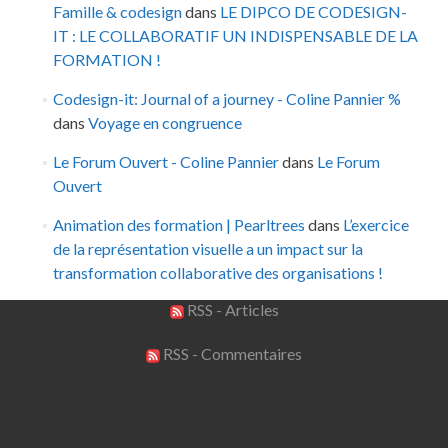
Famille & codesign
dans
LE DIPCO DE CODESIGN-
IT : LE COLLABORATIF UN INDISPENSABLE DE LA
FORMATION !
Codesign-it: Journal of a journey - Coline Pannier %
dans
Voyage en congruence
Le Forum Ouvert - Coline Pannier
dans
Le Forum
Ouvert
Animation des formation | Pearltrees
dans
L’exercice
de la représentation visuelle a un impact sur la
transformation collaborative des organisations !
RSS - Articles
RSS - Commentaires