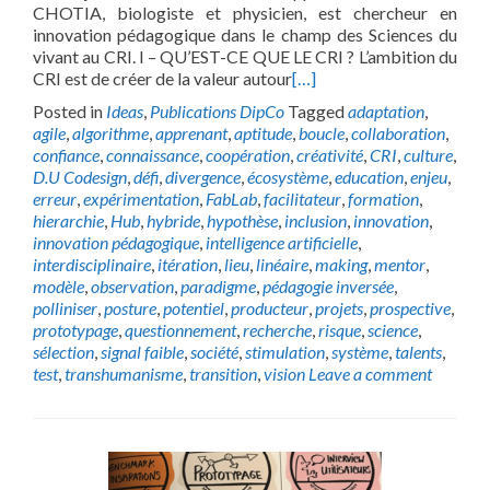
CHOTIA, biologiste et physicien, est chercheur en
innovation pédagogique dans le champ des Sciences du
vivant au CRI. I – QU’EST-CE QUE LE CRI ? L’ambition du
CRI est de créer de la valeur autour
[…]
Posted in
Ideas
,
Publications DipCo
Tagged
adaptation
,
agile
,
algorithme
,
apprenant
,
aptitude
,
boucle
,
collaboration
,
confiance
,
connaissance
,
coopération
,
créativité
,
CRI
,
culture
,
D.U Codesign
,
défi
,
divergence
,
écosystème
,
education
,
enjeu
,
erreur
,
expérimentation
,
FabLab
,
facilitateur
,
formation
,
hierarchie
,
Hub
,
hybride
,
hypothèse
,
inclusion
,
innovation
,
innovation pédagogique
,
intelligence artificielle
,
interdisciplinaire
,
itération
,
lieu
,
linéaire
,
making
,
mentor
,
modèle
,
observation
,
paradigme
,
pédagogie inversée
,
polliniser
,
posture
,
potentiel
,
producteur
,
projets
,
prospective
,
prototypage
,
questionnement
,
recherche
,
risque
,
science
,
sélection
,
signal faible
,
société
,
stimulation
,
système
,
talents
,
test
,
transhumanisme
,
transition
,
vision
Leave a comment