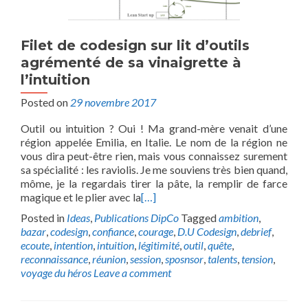
Filet de codesign sur lit d’outils
agrémenté de sa vinaigrette à
l’intuition
Posted on
29 novembre 2017
Outil ou intuition ? Oui ! Ma grand-mère venait d’une
région appelée Emilia, en Italie. Le nom de la région ne
vous dira peut-être rien, mais vous connaissez surement
sa spécialité : les raviolis. Je me souviens très bien quand,
môme, je la regardais tirer la pâte, la remplir de farce
magique et le plier avec la
[…]
Posted in
Ideas
,
Publications DipCo
Tagged
ambition
,
bazar
,
codesign
,
confiance
,
courage
,
D.U Codesign
,
debrief
,
ecoute
,
intention
,
intuition
,
légitimité
,
outil
,
quête
,
reconnaissance
,
réunion
,
session
,
sposnsor
,
talents
,
tension
,
voyage du héros
Leave a comment