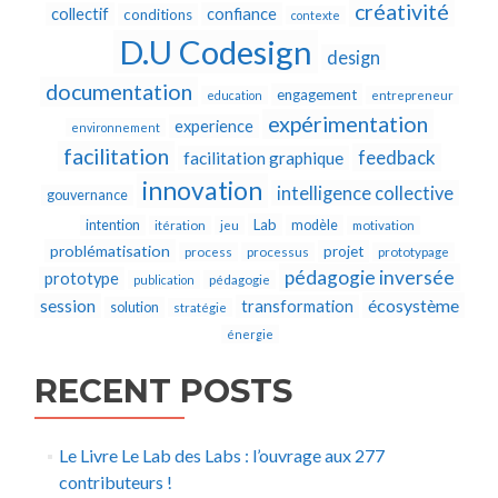
créativité
collectif
confiance
conditions
contexte
D.U Codesign
design
documentation
engagement
education
entrepreneur
expérimentation
experience
environnement
facilitation
feedback
facilitation graphique
innovation
intelligence collective
gouvernance
Lab
intention
modèle
itération
jeu
motivation
problématisation
projet
process
processus
prototypage
pédagogie inversée
prototype
publication
pédagogie
écosystème
session
transformation
solution
stratégie
énergie
RECENT POSTS
Le Livre Le Lab des Labs : l’ouvrage aux 277
contributeurs !