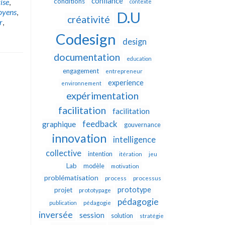
confiance
ise
,
conditions
contexte
yens
,
D.U
créativité
r
,
Codesign
design
documentation
education
engagement
entrepreneur
experience
environnement
expérimentation
facilitation
facilitation
feedback
graphique
gouvernance
innovation
intelligence
collective
intention
itération
jeu
Lab
modèle
motivation
problématisation
process
processus
prototype
projet
prototypage
pédagogie
publication
pédagogie
inversée
session
solution
stratégie