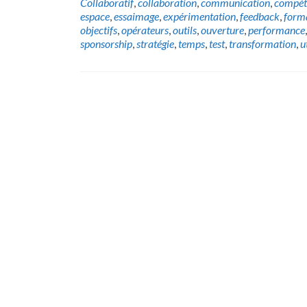
Collaboratif
,
collaboration
,
communication
,
compét
espace
,
essaimage
,
expérimentation
,
feedback
,
form
objectifs
,
opérateurs
,
outils
,
ouverture
,
performance
sponsorship
,
stratégie
,
temps
,
test
,
transformation
,
u
Posts
navigation