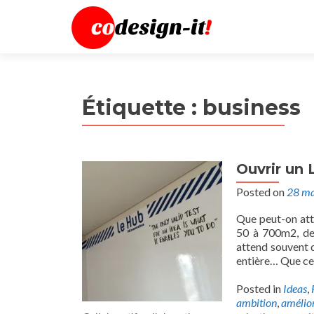
Étiquette :
business
Ouvrir un 
Posted on
28 ma
Que peut-on att
50 à 700m2, de l
attend souvent de
entière… Que ce 
Posted in
Ideas
,
ambition
,
amélio