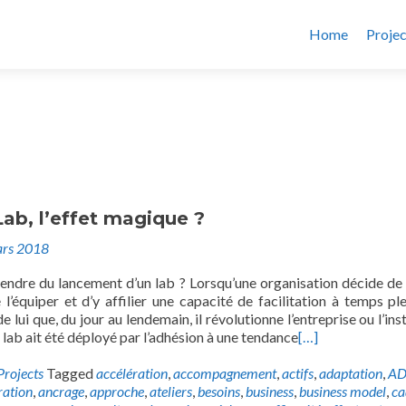
Home
Projec
Lab, l’effet magique ?
rs 2018
endre du lancement d’un lab ? Lorsqu’une organisation décide de 
’équiper et d’y affilier une capacité de facilitation à temps plei
 lui que, du jour au lendemain, il révolutionne l’entreprise ou l’ins
lab ait été déployé par l’adhésion à une tendance
[…]
Projects
Tagged
accélération
,
accompagnement
,
actifs
,
adaptation
,
A
ration
,
ancrage
,
approche
,
ateliers
,
besoins
,
business
,
business model
,
ca