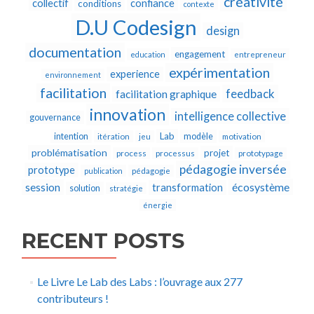
créativité
collectif
confiance
conditions
contexte
D.U Codesign
design
documentation
engagement
education
entrepreneur
expérimentation
experience
environnement
facilitation
feedback
facilitation graphique
innovation
intelligence collective
gouvernance
Lab
intention
modèle
itération
jeu
motivation
problématisation
projet
process
processus
prototypage
pédagogie inversée
prototype
publication
pédagogie
écosystème
session
transformation
solution
stratégie
énergie
RECENT POSTS
Le Livre Le Lab des Labs : l’ouvrage aux 277
contributeurs !