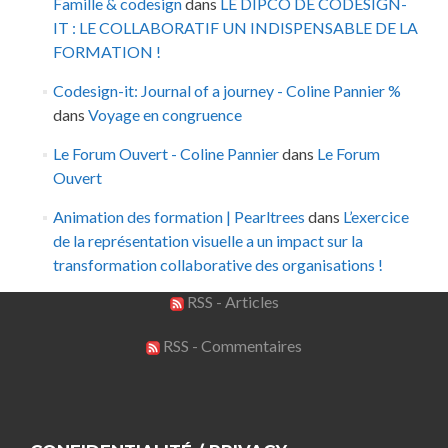
Famille & codesign
dans
LE DIPCO DE CODESIGN-
IT : LE COLLABORATIF UN INDISPENSABLE DE LA
FORMATION !
Codesign-it: Journal of a journey - Coline Pannier %
dans
Voyage en congruence
Le Forum Ouvert - Coline Pannier
dans
Le Forum
Ouvert
Animation des formation | Pearltrees
dans
L’exercice
de la représentation visuelle a un impact sur la
transformation collaborative des organisations !
RSS - Articles
RSS - Commentaires