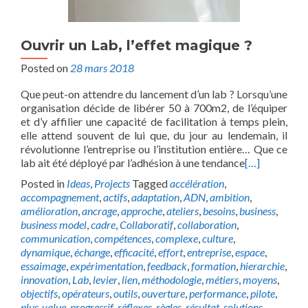
Ouvrir un Lab, l’effet magique ?
Posted on
28 mars 2018
Que peut-on attendre du lancement d’un lab ? Lorsqu’une
organisation décide de libérer 50 à 700m2, de l’équiper
et d’y affilier une capacité de facilitation à temps plein,
elle attend souvent de lui que, du jour au lendemain, il
révolutionne l’entreprise ou l’institution entière… Que ce
lab ait été déployé par l’adhésion à une tendance
[…]
Posted in
Ideas
,
Projects
Tagged
accélération
,
accompagnement
,
actifs
,
adaptation
,
ADN
,
ambition
,
amélioration
,
ancrage
,
approche
,
ateliers
,
besoins
,
business
,
business model
,
cadre
,
Collaboratif
,
collaboration
,
communication
,
compétences
,
complexe
,
culture
,
dynamique
,
échange
,
efficacité
,
effort
,
entreprise
,
espace
,
essaimage
,
expérimentation
,
feedback
,
formation
,
hierarchie
,
innovation
,
Lab
,
levier
,
lien
,
méthodologie
,
métiers
,
moyens
,
objectifs
,
opérateurs
,
outils
,
ouverture
,
performance
,
pilote
,
plus-value
,
progressif
,
réflexes
,
règles
,
résultat
,
solutions
,