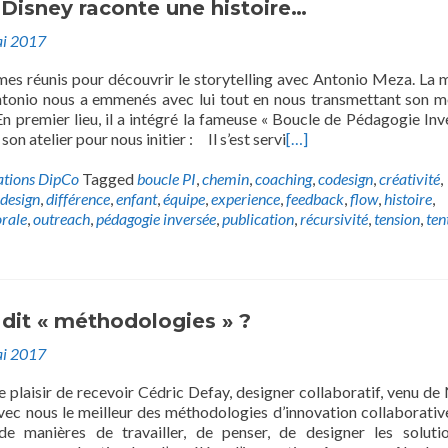
isney raconte une histoire…
i 2017
s réunis pour découvrir le storytelling avec Antonio Meza. La 
ntonio nous a emmenés avec lui tout en nous transmettant son 
En premier lieu, il a intégré la fameuse « Boucle de Pédagogie Inv
son atelier pour nous initier : Il s’est servi
[…]
ations DipCo
Tagged
boucle PI
,
chemin
,
coaching
,
codesign
,
créativité
,
design
,
différence
,
enfant
,
équipe
,
experience
,
feedback
,
flow
,
histoire
,
rale
,
outreach
,
pédagogie inversée
,
publication
,
récursivité
,
tension
,
ten
dit « méthodologies » ?
i 2017
 plaisir de recevoir Cédric Defay, designer collaboratif, venu de
vec nous le meilleur des méthodologies d’innovation collaborative
de manières de travailler, de penser, de designer les soluti