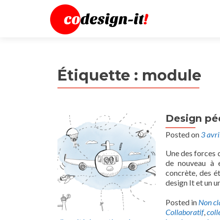
Étiquette :
module
Design pé
Posted on
3 avr
Une des forces d
de nouveau à 
concrète, des é
design It et un u
Posted in
Non cl
Collaboratif
,
coll