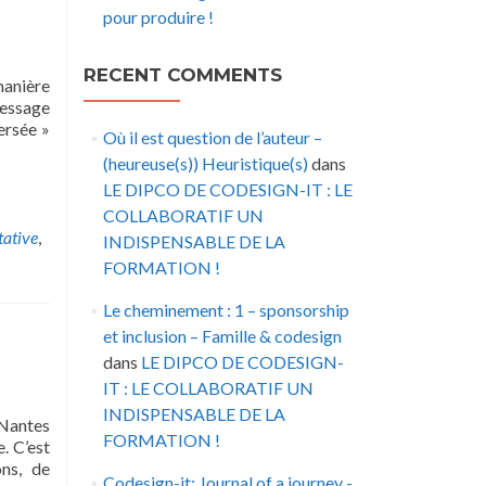
pour produire !
RECENT COMMENTS
manière
message
ersée »
Où il est question de l’auteur –
(heureuse(s)) Heuristique(s)
dans
LE DIPCO DE CODESIGN-IT : LE
COLLABORATIF UN
tative
,
INDISPENSABLE DE LA
FORMATION !
Le cheminement : 1 – sponsorship
et inclusion – Famille & codesign
dans
LE DIPCO DE CODESIGN-
IT : LE COLLABORATIF UN
INDISPENSABLE DE LA
 Nantes
FORMATION !
. C’est
ons, de
Codesign-it: Journal of a journey -