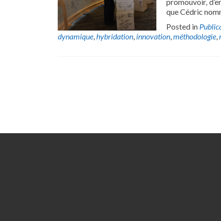
promouvoir, d’en
que Cédric nomm
Posted in
Public
dynamique
,
hybridation
,
innovation
,
méthodologie
,
Posts
navigation