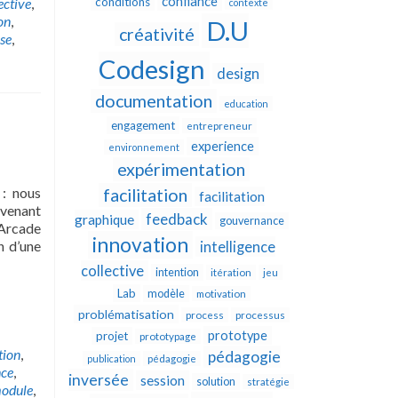
confiance
ective
,
conditions
contexte
on
,
D.U
créativité
se
,
Codesign
design
documentation
education
engagement
entrepreneur
experience
environnement
expérimentation
 : nous
facilitation
facilitation
rvenant
feedback
graphique
gouvernance
 Arcade
innovation
n d’une
intelligence
collective
intention
itération
jeu
Lab
modèle
motivation
problématisation
process
processus
prototype
projet
prototypage
tion
,
pédagogie
publication
pédagogie
nce
,
inversée
session
solution
stratégie
odule
,