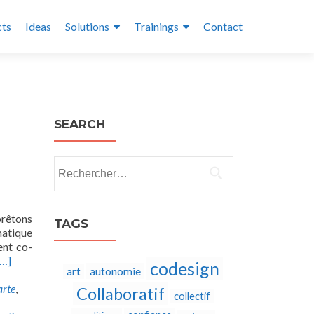
cts
Ideas
Solutions
Trainings
Contact
SEARCH
Rechercher :
prêtons
TAGS
atique
ent co-
[…]
codesign
autonomie
art
arte
,
Collaboratif
collectif