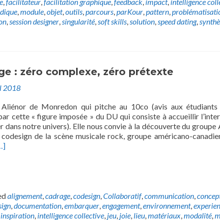
e
,
facilitateur
,
facilitation graphique
,
feedback
,
impact
,
intelligence coll
udique
,
module
,
objet
,
outils
,
parcours
,
parKour
,
pattern
,
problématisati
ion
,
session designer
,
singularité
,
soft skills
,
solution
,
speed dating
,
synthè
e : zéro complexe, zéro prétexte
il 2018
t Aliénor de Monredon qui pitche au 10co (avis aux étudiants
ar cette « figure imposée » du DU qui consiste à accueillir l’inte
r dans notre univers). Elle nous convie à la découverte du groupe
 codesign de la scène musicale rock, groupe américano-canadie
…]
ed
alignement
,
cadrage
,
codesign
,
Collaboratif
,
communication
,
concep
sign
,
documentation
,
embarquer
,
engagement
,
environnement
,
experie
,
inspiration
,
intelligence collective
,
jeu
,
joie
,
lieu
,
matériaux
,
modalité
,
m