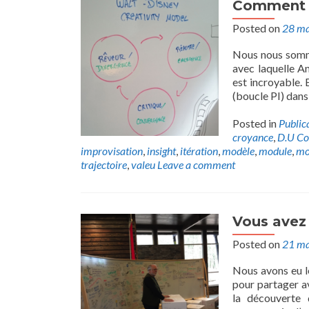
Comment D
Posted on
28 ma
Nous nous somme
avec laquelle A
est incroyable. 
(boucle PI) dans 
Posted in
Public
croyance
,
D.U Co
improvisation
,
insight
,
itération
,
modèle
,
module
,
mo
trajectoire
,
valeu
Leave a comment
Vous avez 
Posted on
21 ma
Nous avons eu le
pour partager a
la découverte 