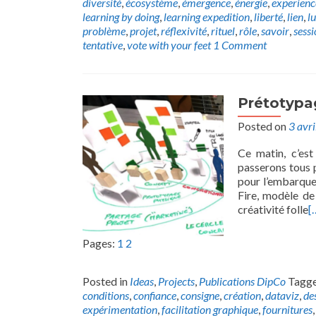
diversité
,
écosystème
,
émergence
,
énergie
,
experienc
learning by doing
,
learning expedition
,
liberté
,
lien
,
l
problème
,
projet
,
réflexivité
,
rituel
,
rôle
,
savoir
,
sess
tentative
,
vote with your feet
1 Comment
Prétotypag
Posted on
3 avr
Ce matin, c’es
passerons tous p
pour l’embarque
Fire, modèle de
créativité folle
[
Pages:
1
2
Posted in
Ideas
,
Projects
,
Publications DipCo
Tagg
conditions
,
confiance
,
consigne
,
création
,
dataviz
,
de
expérimentation
,
facilitation graphique
,
fournitures