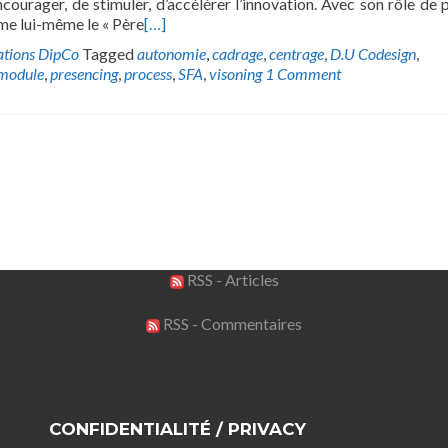
courager, de stimuler, d’accélérer l’innovation. Avec son rôle de 
e lui-même le « Père
[…]
ations DipCo
Tagged
autonomie
,
cadrage
,
centrage
,
D.U Codesign
,
module
,
presencing
,
process
,
SFA
,
visoning
1 Comment
RSS - Articles
RSS - Commentaires
CONFIDENTIALITÉ / PRIVACY