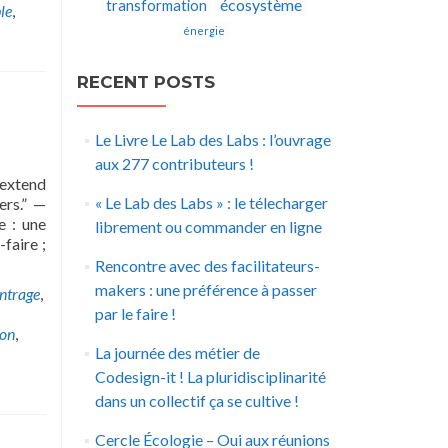
écosystème
transformation
le
,
énergie
RECENT POSTS
Le Livre Le Lab des Labs : l’ouvrage
aux 277 contributeurs !
 extend
« Le Lab des Labs » : le télecharger
ers.” —
e : une
librement ou commander en ligne
faire ;
Rencontre avec des facilitateurs-
makers : une préférence à passer
ntrage
,
par le faire !
ion
,
La journée des métier de
Codesign-it ! La pluridisciplinarité
dans un collectif ça se cultive !
Cercle Écologie – Oui aux réunions