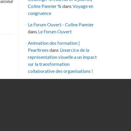
passeur
Coline Pannier %
dans
Voyage en
congruence
Le Forum Ouvert - Coline Pannier
dans
Le Forum Ouvert
Animation des formation |
Pearltrees
dans
L’exercice de la
représentation visuelle a un impact
sur la transformation
collaborative des organisations !