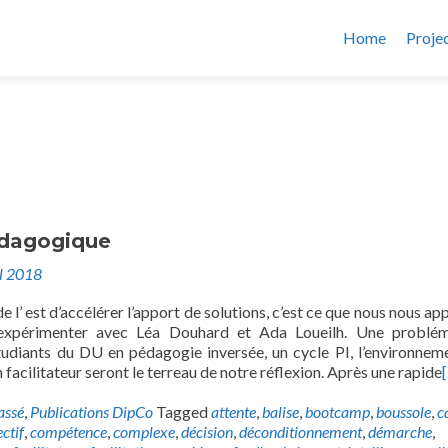
Home
Proje
dagogique
il 2018
e l’ est d’accélérer l’apport de solutions, c’est ce que nous nous ap
expérimenter avec Léa Douhard et Ada Loueilh. Une problém
tudiants du DU en pédagogie inversée, un cycle PI, l’environnem
n facilitateur seront le terreau de notre réflexion. Après une rapide
assé
,
Publications DipCo
Tagged
attente
,
balise
,
bootcamp
,
boussole
,
c
ectif
,
compétence
,
complexe
,
décision
,
déconditionnement
,
démarche
,