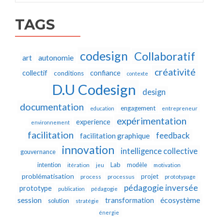
TAGS
codesign
Collaboratif
autonomie
art
créativité
collectif
confiance
conditions
contexte
D.U Codesign
design
documentation
engagement
education
entrepreneur
expérimentation
experience
environnement
facilitation
feedback
facilitation graphique
innovation
intelligence collective
gouvernance
Lab
intention
modèle
itération
jeu
motivation
problématisation
projet
process
processus
prototypage
pédagogie inversée
prototype
publication
pédagogie
écosystème
session
transformation
solution
stratégie
énergie