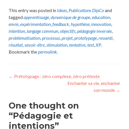
This entry was posted in
Ideas
,
Publications DipCo
and
tagged
apprentissage
,
dynamique de groupe
,
education
,
envie
,
expérimentation
,
feedback
,
hypothèse
,
innovation
,
intention
,
langage commun
,
objectifs
,
pédagogie inversée
,
problématisation
,
processus
,
projet
,
prototypage
,
ressenti
,
résultat
,
savoir-être
,
stimulation
,
tentative
,
test
,
XP
.
Bookmark the
permalink
.
Post
←
Prétotypage : zéro complexe, zéro prétexte
Enchanter sa vie, enchanter
navigation
son monde
→
One thought on
“Pédagogie et
intentions”