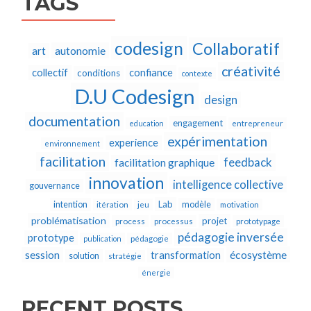
TAGS
codesign
Collaboratif
autonomie
art
créativité
collectif
confiance
conditions
contexte
D.U Codesign
design
documentation
engagement
education
entrepreneur
expérimentation
experience
environnement
facilitation
feedback
facilitation graphique
innovation
intelligence collective
gouvernance
Lab
intention
modèle
itération
jeu
motivation
problématisation
projet
process
processus
prototypage
pédagogie inversée
prototype
publication
pédagogie
écosystème
session
transformation
solution
stratégie
énergie
RECENT POSTS