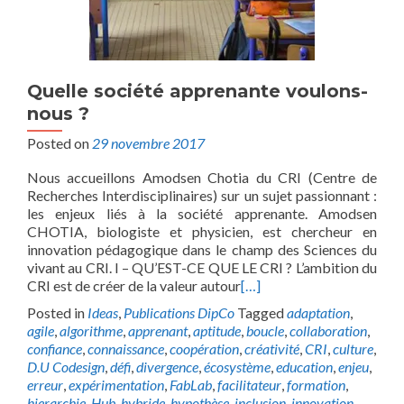
Quelle société apprenante voulons-
nous ?
Posted on
29 novembre 2017
Nous accueillons Amodsen Chotia du CRI (Centre de
Recherches Interdisciplinaires) sur un sujet passionnant :
les enjeux liés à la société apprenante. Amodsen
CHOTIA, biologiste et physicien, est chercheur en
innovation pédagogique dans le champ des Sciences du
vivant au CRI. I – QU’EST-CE QUE LE CRI ? L’ambition du
CRI est de créer de la valeur autour
[…]
Posted in
Ideas
,
Publications DipCo
Tagged
adaptation
,
agile
,
algorithme
,
apprenant
,
aptitude
,
boucle
,
collaboration
,
confiance
,
connaissance
,
coopération
,
créativité
,
CRI
,
culture
,
D.U Codesign
,
défi
,
divergence
,
écosystème
,
education
,
enjeu
,
erreur
,
expérimentation
,
FabLab
,
facilitateur
,
formation
,
hierarchie
,
Hub
,
hybride
,
hypothèse
,
inclusion
,
innovation
,