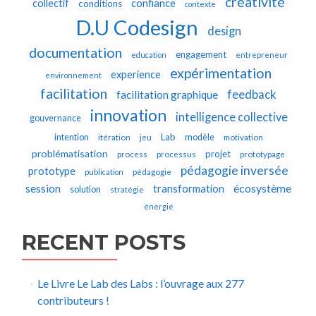
créativité
collectif
confiance
conditions
contexte
D.U Codesign
design
documentation
engagement
education
entrepreneur
expérimentation
experience
environnement
facilitation
feedback
facilitation graphique
innovation
intelligence collective
gouvernance
Lab
intention
modèle
itération
jeu
motivation
problématisation
projet
process
processus
prototypage
pédagogie inversée
prototype
publication
pédagogie
écosystème
session
transformation
solution
stratégie
énergie
RECENT POSTS
Le Livre Le Lab des Labs : l’ouvrage aux 277
contributeurs !