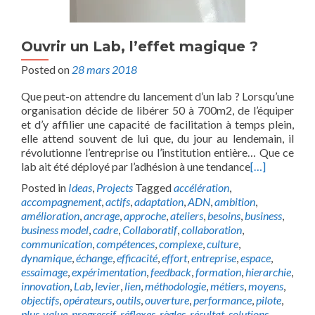
Ouvrir un Lab, l’effet magique ?
Posted on
28 mars 2018
Que peut-on attendre du lancement d’un lab ? Lorsqu’une
organisation décide de libérer 50 à 700m2, de l’équiper
et d’y affilier une capacité de facilitation à temps plein,
elle attend souvent de lui que, du jour au lendemain, il
révolutionne l’entreprise ou l’institution entière… Que ce
lab ait été déployé par l’adhésion à une tendance
[…]
Posted in
Ideas
,
Projects
Tagged
accélération
,
accompagnement
,
actifs
,
adaptation
,
ADN
,
ambition
,
amélioration
,
ancrage
,
approche
,
ateliers
,
besoins
,
business
,
business model
,
cadre
,
Collaboratif
,
collaboration
,
communication
,
compétences
,
complexe
,
culture
,
dynamique
,
échange
,
efficacité
,
effort
,
entreprise
,
espace
,
essaimage
,
expérimentation
,
feedback
,
formation
,
hierarchie
,
innovation
,
Lab
,
levier
,
lien
,
méthodologie
,
métiers
,
moyens
,
objectifs
,
opérateurs
,
outils
,
ouverture
,
performance
,
pilote
,
plus-value
,
progressif
,
réflexes
,
règles
,
résultat
,
solutions
,