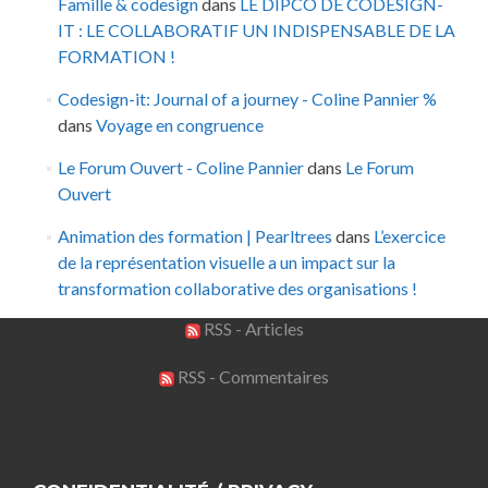
Famille & codesign
dans
LE DIPCO DE CODESIGN-
IT : LE COLLABORATIF UN INDISPENSABLE DE LA
FORMATION !
Codesign-it: Journal of a journey - Coline Pannier %
dans
Voyage en congruence
Le Forum Ouvert - Coline Pannier
dans
Le Forum
Ouvert
Animation des formation | Pearltrees
dans
L’exercice
de la représentation visuelle a un impact sur la
transformation collaborative des organisations !
RSS - Articles
RSS - Commentaires