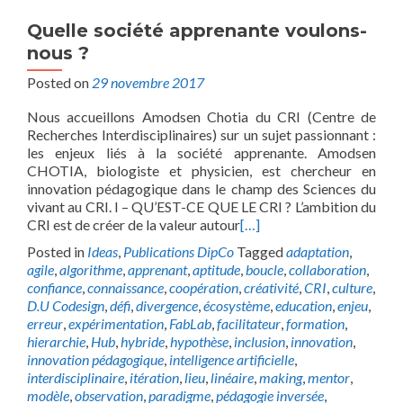
Quelle société apprenante voulons-
nous ?
Posted on
29 novembre 2017
Nous accueillons Amodsen Chotia du CRI (Centre de
Recherches Interdisciplinaires) sur un sujet passionnant :
les enjeux liés à la société apprenante. Amodsen
CHOTIA, biologiste et physicien, est chercheur en
innovation pédagogique dans le champ des Sciences du
vivant au CRI. I – QU’EST-CE QUE LE CRI ? L’ambition du
CRI est de créer de la valeur autour
[…]
Posted in
Ideas
,
Publications DipCo
Tagged
adaptation
,
agile
,
algorithme
,
apprenant
,
aptitude
,
boucle
,
collaboration
,
confiance
,
connaissance
,
coopération
,
créativité
,
CRI
,
culture
,
D.U Codesign
,
défi
,
divergence
,
écosystème
,
education
,
enjeu
,
erreur
,
expérimentation
,
FabLab
,
facilitateur
,
formation
,
hierarchie
,
Hub
,
hybride
,
hypothèse
,
inclusion
,
innovation
,
innovation pédagogique
,
intelligence artificielle
,
interdisciplinaire
,
itération
,
lieu
,
linéaire
,
making
,
mentor
,
modèle
,
observation
,
paradigme
,
pédagogie inversée
,