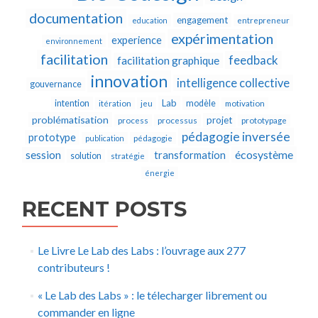
documentation
engagement
education
entrepreneur
expérimentation
experience
environnement
facilitation
feedback
facilitation graphique
innovation
intelligence collective
gouvernance
Lab
intention
modèle
itération
jeu
motivation
problématisation
projet
process
processus
prototypage
pédagogie inversée
prototype
publication
pédagogie
écosystème
session
transformation
solution
stratégie
énergie
RECENT POSTS
Le Livre Le Lab des Labs : l’ouvrage aux 277
contributeurs !
« Le Lab des Labs » : le télecharger librement ou
commander en ligne