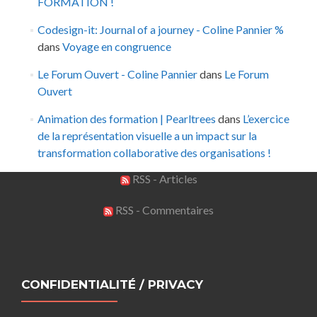
FORMATION !
Codesign-it: Journal of a journey - Coline Pannier %
dans
Voyage en congruence
Le Forum Ouvert - Coline Pannier
dans
Le Forum
Ouvert
Animation des formation | Pearltrees
dans
L’exercice
de la représentation visuelle a un impact sur la
transformation collaborative des organisations !
RSS - Articles
RSS - Commentaires
CONFIDENTIALITÉ / PRIVACY