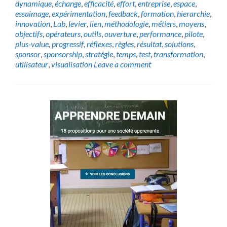
dynamique
,
échange
,
efficacité
,
effort
,
entreprise
,
espace
,
essaimage
,
expérimentation
,
feedback
,
formation
,
hierarchie
,
innovation
,
Lab
,
levier
,
lien
,
méthodologie
,
métiers
,
moyens
,
objectifs
,
opérateurs
,
outils
,
ouverture
,
performance
,
pilote
,
plus-value
,
progressif
,
réflexes
,
règles
,
résultat
,
solutions
,
sponsor
,
sponsorship
,
stratégie
,
temps
,
test
,
transformation
,
utilisateur
,
visualisation
Leave a comment