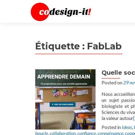
Étiquette :
FabLab
Quelle so
Posted on
29 n
Nous accueillon
un sujet passi
biologiste et p
Sciences du viv
la valeur autour
Posted in
Ideas
,
boucle
,
collaboration
,
confiance
,
connaissance
,
coop