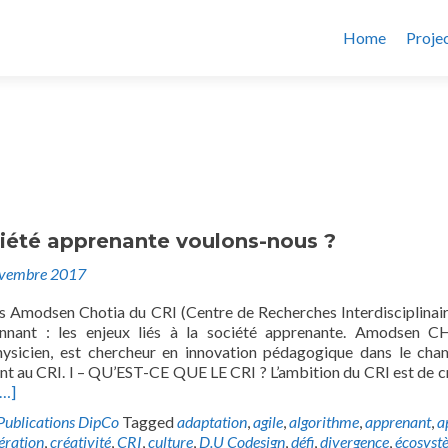
Home
Proje
ciété apprenante voulons-nous ?
ovembre 2017
s Amodsen Chotia du CRI (Centre de Recherches Interdisciplinair
onnant : les enjeux liés à la société apprenante. Amodsen 
hysicien, est chercheur en innovation pédagogique dans le ch
ant au CRI. I – QU’EST-CE QUE LE CRI ? L’ambition du CRI est de c
[…]
Publications DipCo
Tagged
adaptation
,
agile
,
algorithme
,
apprenant
,
a
ération
,
créativité
,
CRI
,
culture
,
D.U Codesign
,
défi
,
divergence
,
écosyst