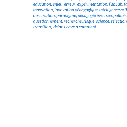
education
,
enjeu
,
erreur
,
expérimentation
,
FabLab
,
f
innovation
,
innovation pédagogique
,
intelligence arti
observation
,
paradigme
,
pédagogie inversée
,
pollinis
questionnement
,
recherche
,
risque
,
science
,
sélection
transition
,
vision
Leave a comment
Posts
navigation