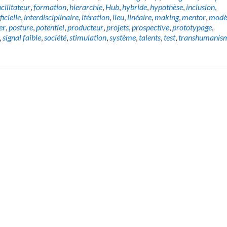
acilitateur
,
formation
,
hierarchie
,
Hub
,
hybride
,
hypothèse
,
inclusion
,
ficielle
,
interdisciplinaire
,
itération
,
lieu
,
linéaire
,
making
,
mentor
,
modè
er
,
posture
,
potentiel
,
producteur
,
projets
,
prospective
,
prototypage
,
,
signal faible
,
société
,
stimulation
,
système
,
talents
,
test
,
transhumanis