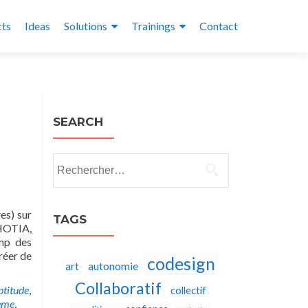
cts
Ideas
Solutions
Trainings
Contact
SEARCH
Rechercher :
es) sur
TAGS
CHOTIA,
amp des
réer de
codesign
autonomie
art
Collaboratif
ptitude
,
collectif
ème
,