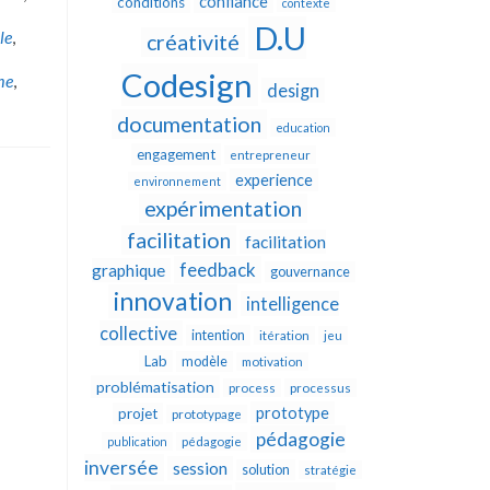
confiance
conditions
contexte
D.U
le
,
créativité
Codesign
me
,
design
documentation
education
engagement
entrepreneur
experience
environnement
expérimentation
facilitation
facilitation
feedback
graphique
gouvernance
innovation
intelligence
collective
intention
itération
jeu
Lab
modèle
motivation
problématisation
process
processus
prototype
projet
prototypage
pédagogie
publication
pédagogie
inversée
session
solution
stratégie