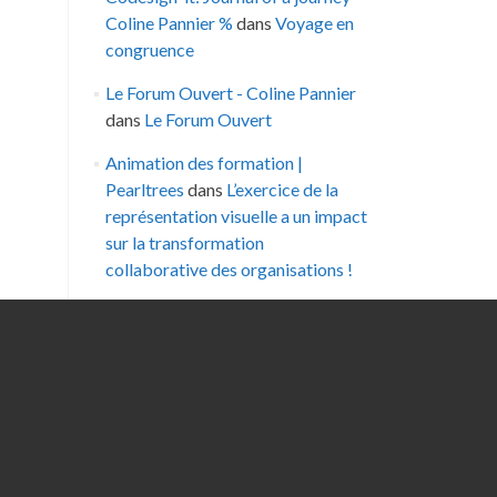
Coline Pannier %
dans
Voyage en
congruence
Le Forum Ouvert - Coline Pannier
dans
Le Forum Ouvert
Animation des formation |
Pearltrees
dans
L’exercice de la
représentation visuelle a un impact
sur la transformation
collaborative des organisations !