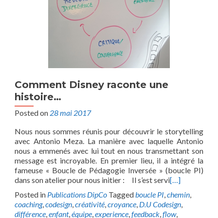
Comment Disney raconte une
histoire…
Posted on
28 mai 2017
Nous nous sommes réunis pour découvrir le storytelling
avec Antonio Meza. La manière avec laquelle Antonio
nous a emmenés avec lui tout en nous transmettant son
message est incroyable. En premier lieu, il a intégré la
fameuse « Boucle de Pédagogie Inversée » (boucle PI)
dans son atelier pour nous initier : Il s’est servi
[…]
Posted in
Publications DipCo
Tagged
boucle PI
,
chemin
,
coaching
,
codesign
,
créativité
,
croyance
,
D.U Codesign
,
différence
,
enfant
,
équipe
,
experience
,
feedback
,
flow
,