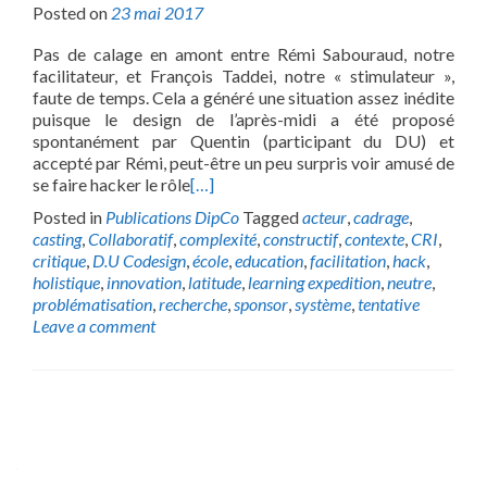
Posted on
23 mai 2017
Pas de calage en amont entre Rémi Sabouraud, notre
facilitateur, et François Taddei, notre « stimulateur »,
faute de temps. Cela a généré une situation assez inédite
puisque le design de l’après-midi a été proposé
spontanément par Quentin (participant du DU) et
accepté par Rémi, peut-être un peu surpris voir amusé de
se faire hacker le rôle
[…]
Posted in
Publications DipCo
Tagged
acteur
,
cadrage
,
casting
,
Collaboratif
,
complexité
,
constructif
,
contexte
,
CRI
,
critique
,
D.U Codesign
,
école
,
education
,
facilitation
,
hack
,
holistique
,
innovation
,
latitude
,
learning expedition
,
neutre
,
problématisation
,
recherche
,
sponsor
,
système
,
tentative
Leave a comment
Posts
navigation