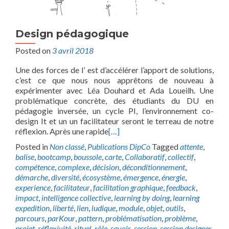
Design pédagogique
Posted on
3 avril 2018
Une des forces de l’ est d’accélérer l’apport de solutions,
c’est ce que nous nous apprêtons de nouveau à
expérimenter avec Léa Douhard et Ada Loueilh. Une
problématique concrète, des étudiants du DU en
pédagogie inversée, un cycle PI, l’environnement co-
design It et un un facilitateur seront le terreau de notre
réflexion. Après une rapide
[…]
Posted in
Non classé
,
Publications DipCo
Tagged
attente
,
balise
,
bootcamp
,
boussole
,
carte
,
Collaboratif
,
collectif
,
compétence
,
complexe
,
décision
,
déconditionnement
,
démarche
,
diversité
,
écosystème
,
émergence
,
énergie
,
experience
,
facilitateur
,
facilitation graphique
,
feedback
,
impact
,
intelligence collective
,
learning by doing
,
learning
expedition
,
liberté
,
lien
,
ludique
,
module
,
objet
,
outils
,
parcours
,
parKour
,
pattern
,
problématisation
,
problème
,
projet
,
réflexivité
,
rituel
,
rôle
,
savoir
,
session
,
session designer
,