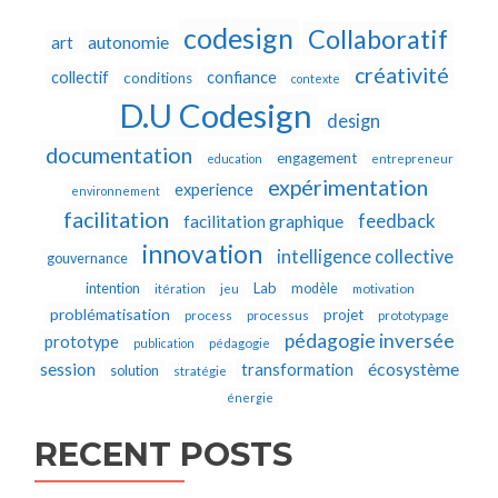
codesign
Collaboratif
autonomie
art
créativité
collectif
confiance
conditions
contexte
D.U Codesign
design
documentation
engagement
education
entrepreneur
expérimentation
experience
environnement
facilitation
feedback
facilitation graphique
innovation
intelligence collective
gouvernance
Lab
intention
modèle
itération
jeu
motivation
problématisation
projet
process
processus
prototypage
pédagogie inversée
prototype
publication
pédagogie
écosystème
session
transformation
solution
stratégie
énergie
RECENT POSTS