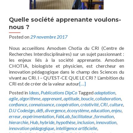
Quelle société apprenante voulons-
nous ?
Posted on
29 novembre 2017
Nous accueillons Amodsen Chotia du CRI (Centre de
Recherches Interdisciplinaires) sur un sujet passionnant :
les enjeux liés à la société apprenante. Amodsen
CHOTIA, biologiste et physicien, est chercheur en
innovation pédagogique dans le champ des Sciences du
vivant au CRI. I – QU’EST-CE QUE LE CRI ? L’ambition du
CRI est de créer de la valeur autour
[…]
Posted in
Ideas
,
Publications DipCo
Tagged
adaptation
,
agile
,
algorithme
,
apprenant
,
aptitude
,
boucle
,
collaboration
,
confiance
,
connaissance
,
coopération
,
créativité
,
CRI
,
culture
,
D.U Codesign
,
défi
,
divergence
,
écosystème
,
education
,
enjeu
,
erreur
,
expérimentation
,
FabLab
,
facilitateur
,
formation
,
hierarchie
,
Hub
,
hybride
,
hypothèse
,
inclusion
,
innovation
,
innovation pédagogique
,
intelligence artificielle
,