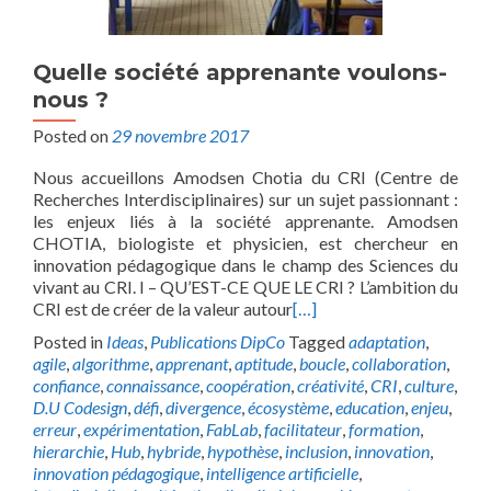
Quelle société apprenante voulons-
nous ?
Posted on
29 novembre 2017
Nous accueillons Amodsen Chotia du CRI (Centre de
Recherches Interdisciplinaires) sur un sujet passionnant :
les enjeux liés à la société apprenante. Amodsen
CHOTIA, biologiste et physicien, est chercheur en
innovation pédagogique dans le champ des Sciences du
vivant au CRI. I – QU’EST-CE QUE LE CRI ? L’ambition du
CRI est de créer de la valeur autour
[…]
Posted in
Ideas
,
Publications DipCo
Tagged
adaptation
,
agile
,
algorithme
,
apprenant
,
aptitude
,
boucle
,
collaboration
,
confiance
,
connaissance
,
coopération
,
créativité
,
CRI
,
culture
,
D.U Codesign
,
défi
,
divergence
,
écosystème
,
education
,
enjeu
,
erreur
,
expérimentation
,
FabLab
,
facilitateur
,
formation
,
hierarchie
,
Hub
,
hybride
,
hypothèse
,
inclusion
,
innovation
,
innovation pédagogique
,
intelligence artificielle
,