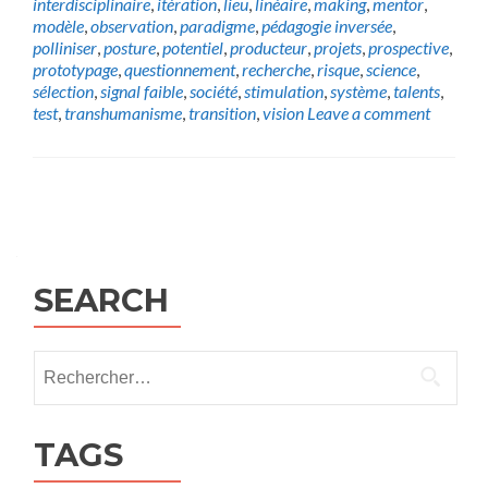
interdisciplinaire
,
itération
,
lieu
,
linéaire
,
making
,
mentor
,
modèle
,
observation
,
paradigme
,
pédagogie inversée
,
polliniser
,
posture
,
potentiel
,
producteur
,
projets
,
prospective
,
prototypage
,
questionnement
,
recherche
,
risque
,
science
,
sélection
,
signal faible
,
société
,
stimulation
,
système
,
talents
,
test
,
transhumanisme
,
transition
,
vision
Leave a comment
Posts
navigation
SEARCH
Rechercher :
TAGS