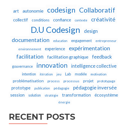
codesign
Collaboratif
autonomie
art
créativité
collectif
confiance
conditions
contexte
D.U Codesign
design
documentation
engagement
education
entrepreneur
expérimentation
experience
environnement
facilitation
feedback
facilitation graphique
innovation
intelligence collective
gouvernance
Lab
intention
modèle
itération
jeu
motivation
problématisation
projet
process
processus
prototypage
pédagogie inversée
prototype
publication
pédagogie
écosystème
session
transformation
solution
stratégie
énergie
RECENT POSTS